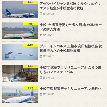
小松市
アゼルバイジャン共和国 シルクウェイウ
エスト航空が小松空港に就航
2016.01.24
北陸
小松−台湾直行便で台湾へ 現地でSIMカー
ドの購入方法
2015.06.11
小松市
ブルーインパルス 上越市 高田城観桜会 祝
賀飛行のため小松基地展開
2015.04.12
小松市
小松市 航空プラザリニューアル こまつ乗
りものフェスティバル
2015.03.22
小松市
小松空港 展望デッキリニューアル 無料化
2015.03.07