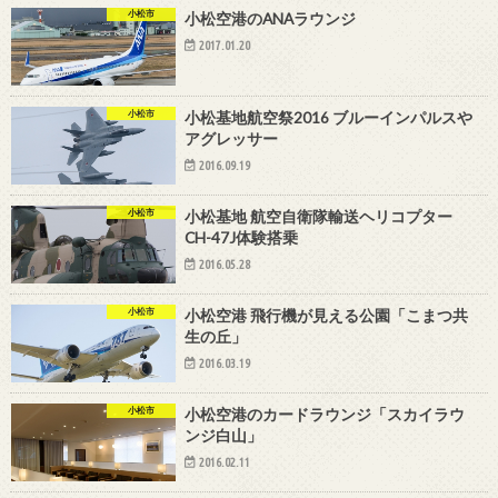
小松市
小松空港のANAラウンジ
2017.01.20
小松市
小松基地航空祭2016 ブルーインパルスや
アグレッサー
2016.09.19
小松市
小松基地 航空自衛隊輸送ヘリコプター
CH-47J体験搭乗
2016.05.28
小松市
小松空港 飛行機が見える公園「こまつ共
生の丘」
2016.03.19
小松市
小松空港のカードラウンジ「スカイラウ
ンジ白山」
2016.02.11