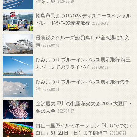
行を実施
2026.06.29
輪島市民まつり2026 ディズニースペシャル
パレードやF-35編隊飛行
2026.06.07
最新鋭のクルーズ船 飛鳥Ⅲが金沢港に初入
港
2025.08.10
ひみまつり ブルーインパルス展示飛行 海王
丸パークでのフライバイ
2025.08.03
ひみまつり ブルーインパルス展示飛行の予
行
2025.08.01
金沢最大 犀川の北國花火大会 2025 大豆田・
金沢大会
2025.07.27
白山一里野イルミネーション「灯りでつなぐ
白山」9月21日（日）まで開催中
2025.07.21