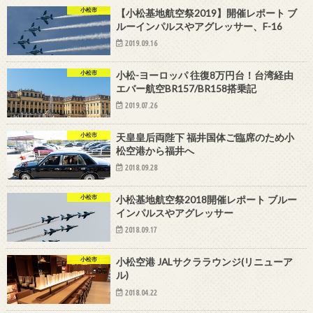
小松市
【小松基地航空祭2019】開催レポート ブ
ルーインパルスやアグレッサー、F-16
2019.09.16
小松市
小松-ヨーロッパ 往復8万円台！台湾経由
エバー航空BR157/BR158搭乗記
2019.07.26
小松市
天皇皇后両陛下 福井国体ご臨席のため小
松空港から福井へ
2018.09.28
小松市
小松基地航空祭2018開催レポート ブルー
インパルスやアグレッサー
2018.09.17
小松市
小松空港 JALサクララウンジ(リニューア
ル)
2018.04.22