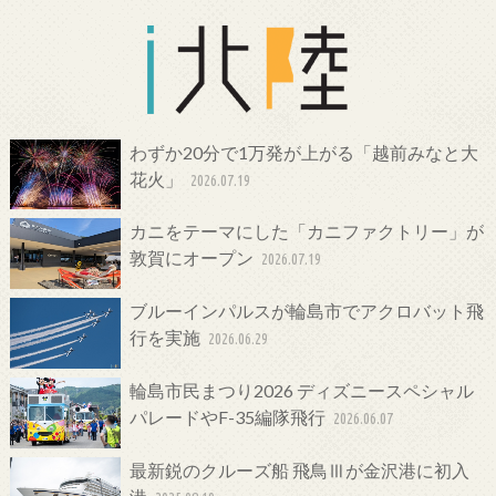
わずか20分で1万発が上がる「越前みなと大
花火」
2026.07.19
カニをテーマにした「カニファクトリー」が
敦賀にオープン
2026.07.19
ブルーインパルスが輪島市でアクロバット飛
行を実施
2026.06.29
輪島市民まつり2026 ディズニースペシャル
パレードやF-35編隊飛行
2026.06.07
最新鋭のクルーズ船 飛鳥Ⅲが金沢港に初入