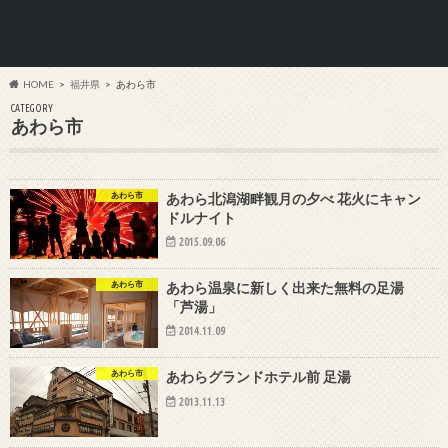
HOME
福井県
あわら市
CATEGORY
あわら市
あわら市
あわら北潟湖畔観月の夕べ 花火にキャン
ドルナイト
2015.09.06
あわら市
あわら温泉に新しく出来た無料の足湯
「芦湯」
2014.11.09
あわら市
あわらグランドホテル前 足湯
2013.11.13