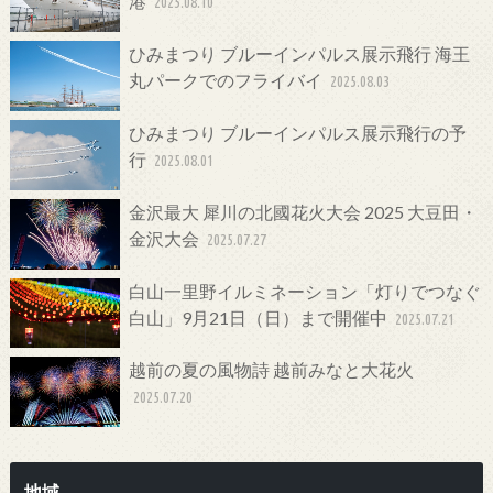
港
2025.08.10
ひみまつり ブルーインパルス展示飛行 海王
丸パークでのフライバイ
2025.08.03
ひみまつり ブルーインパルス展示飛行の予
行
2025.08.01
金沢最大 犀川の北國花火大会 2025 大豆田・
金沢大会
2025.07.27
白山一里野イルミネーション「灯りでつなぐ
白山」9月21日（日）まで開催中
2025.07.21
越前の夏の風物詩 越前みなと大花火
2025.07.20
地域