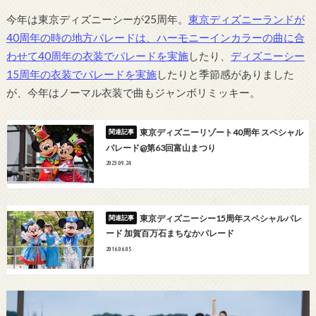
今年は東京ディズニーシーが25周年。
東京ディズニーランドが
40周年の時の地方パレードは、ハーモニーインカラーの曲に合
わせて40周年の衣装でパレードを実施
したり、
ディズニーシー
15周年の衣装でパレードを実施
したりと季節感がありました
が、今年はノーマル衣装で曲もジャンボリミッキー。
東京ディズニーリゾート40周年 スペシャル
パレード@第63回富山まつり
2023.09.24
東京ディズニーシー15周年スペシャルパレ
ード 加賀百万石まちなかパレード
2016.06.05