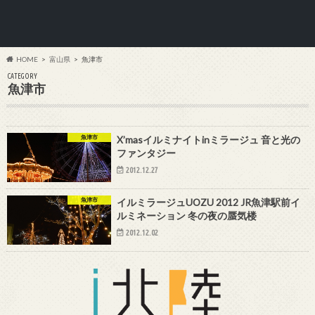
HOME
富山県
魚津市
CATEGORY
魚津市
魚津市
X’masイルミナイトinミラージュ 音と光の
ファンタジー
2012.12.27
魚津市
イルミラージュUOZU 2012 JR魚津駅前イ
ルミネーション 冬の夜の蜃気楼
2012.12.02