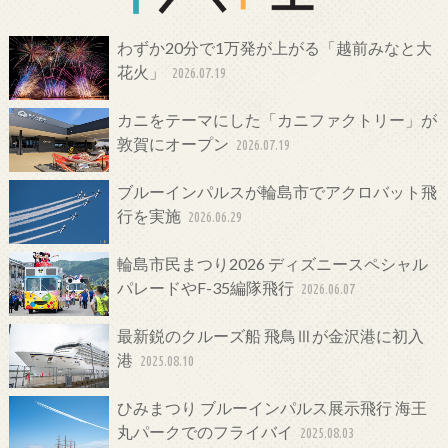
わずか20分で1万発が上がる「越前みなと大
花火」
2026.07.19
カニをテーマにした「カニファクトリー」が
敦賀にオープン
2026.07.19
ブルーインパルスが輪島市でアクロバット飛
行を実施
2026.06.29
輪島市民まつり2026 ディズニースペシャル
パレードやF-35編隊飛行
2026.06.07
最新鋭のクルーズ船 飛鳥Ⅲが金沢港に初入
港
2025.08.10
ひみまつり ブルーインパルス展示飛行 海王
丸パークでのフライバイ
2025.08.03