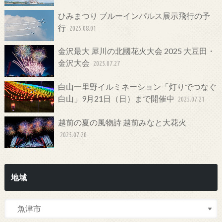
ひみまつり ブルーインパルス展示飛行の予
行
2025.08.01
金沢最大 犀川の北國花火大会 2025 大豆田・
金沢大会
2025.07.27
白山一里野イルミネーション「灯りでつなぐ
白山」9月21日（日）まで開催中
2025.07.21
越前の夏の風物詩 越前みなと大花火
2025.07.20
地域