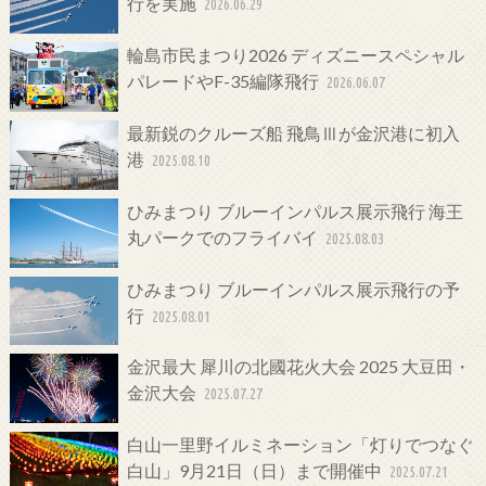
行を実施
2026.06.29
輪島市民まつり2026 ディズニースペシャル
パレードやF-35編隊飛行
2026.06.07
最新鋭のクルーズ船 飛鳥Ⅲが金沢港に初入
港
2025.08.10
ひみまつり ブルーインパルス展示飛行 海王
丸パークでのフライバイ
2025.08.03
ひみまつり ブルーインパルス展示飛行の予
行
2025.08.01
金沢最大 犀川の北國花火大会 2025 大豆田・
金沢大会
2025.07.27
白山一里野イルミネーション「灯りでつなぐ
白山」9月21日（日）まで開催中
2025.07.21