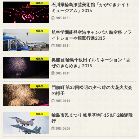
輪島市
石川県輪島漆芸美術館「かがやきナイト
ミュージアム」2015
2015.10.31
輪島市
航空学園能登空港キャンパス 航空祭 フラ
イトショーや観閲行進2015
2015.10.11
輪島市
奥能登 輪島千枚田イルミネーション「あ
ぜのきらめき」2015
2015.10.11
輪島市
門前町 第32回松明の夕べ 絆の大花火大会
の様子
2015.08.14
輪島市
輪島市民まつり 岐阜基地F-15＆F-2編隊飛
行
2015.06.06