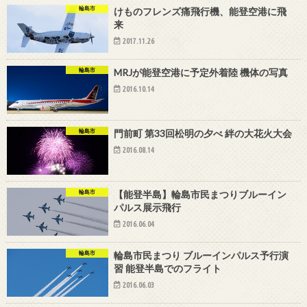
輪島市
けものフレンズ痛飛行機、能登空港に飛
来
2017.11.26
輪島市
MRJが能登空港に予定外着陸 機体の写真
2016.10.14
輪島市
門前町 第33回松明の夕べ 絆の大花火大会
2016.08.14
輪島市
【能登半島】輪島市民まつりブルーイン
パルス展示飛行
2016.06.04
輪島市
輪島市民まつり ブルーインパルス予行演
習 能登半島でのフライト
2016.06.03