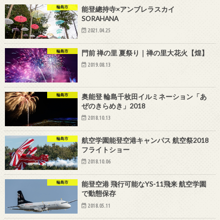
輪島市
能登總持寺×アンブレラスカイ
SORAHANA
2021.04.25
輪島市
門前 禅の里 夏祭り｜禅の里大花火【煌】
2019.08.13
輪島市
奥能登 輪島千枚田イルミネーション「あ
ぜのきらめき」2018
2018.10.13
輪島市
航空学園能登空港キャンパス 航空祭2018
フライトショー
2018.10.06
輪島市
能登空港 飛行可能なYS-11飛来 航空学園
で動態保存
2018.05.11