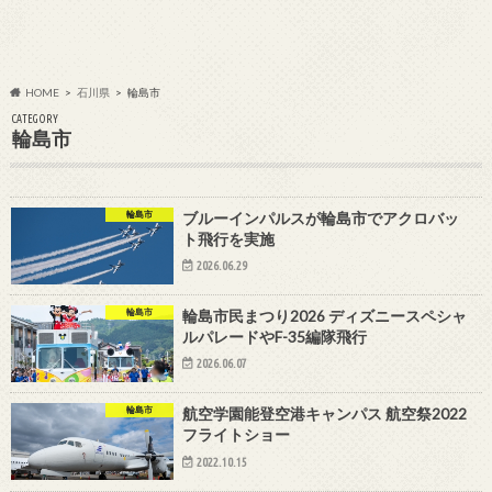
HOME
石川県
輪島市
CATEGORY
輪島市
輪島市
ブルーインパルスが輪島市でアクロバッ
ト飛行を実施
2026.06.29
輪島市
輪島市民まつり2026 ディズニースペシャ
ルパレードやF-35編隊飛行
2026.06.07
輪島市
航空学園能登空港キャンパス 航空祭2022
フライトショー
2022.10.15