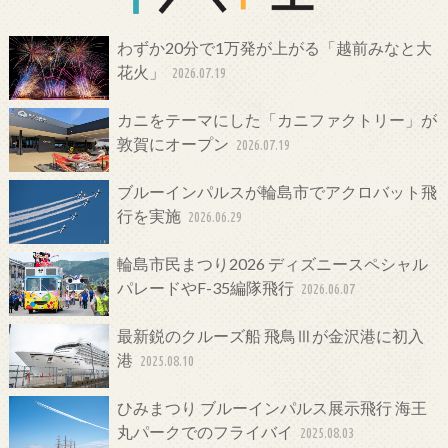
わずか20分で1万発が上がる「越前みなと大
花火」
2026.07.19
カニをテーマにした「カニファクトリー」が
敦賀にオープン
2026.07.19
ブルーインパルスが輪島市でアクロバット飛
行を実施
2026.06.29
輪島市民まつり2026 ディズニースペシャル
パレードやF-35編隊飛行
2026.06.07
最新鋭のクルーズ船 飛鳥Ⅲが金沢港に初入
港
2025.08.10
ひみまつり ブルーインパルス展示飛行 海王
丸パークでのフライバイ
2025.08.03