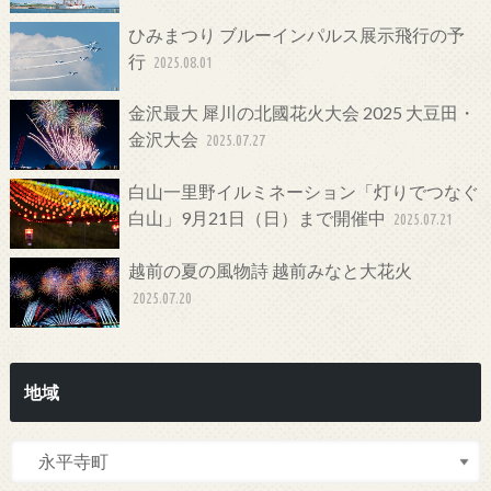
ひみまつり ブルーインパルス展示飛行の予
行
2025.08.01
金沢最大 犀川の北國花火大会 2025 大豆田・
金沢大会
2025.07.27
白山一里野イルミネーション「灯りでつなぐ
白山」9月21日（日）まで開催中
2025.07.21
越前の夏の風物詩 越前みなと大花火
2025.07.20
地域