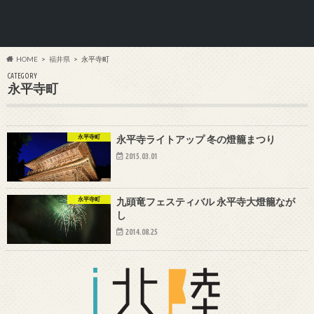
HOME
福井県
永平寺町
CATEGORY
永平寺町
永平寺町
永平寺ライトアップ 冬の燈籠まつり
2015.03.01
永平寺町
九頭竜フェスティバル 永平寺大燈籠なが
し
2014.08.25