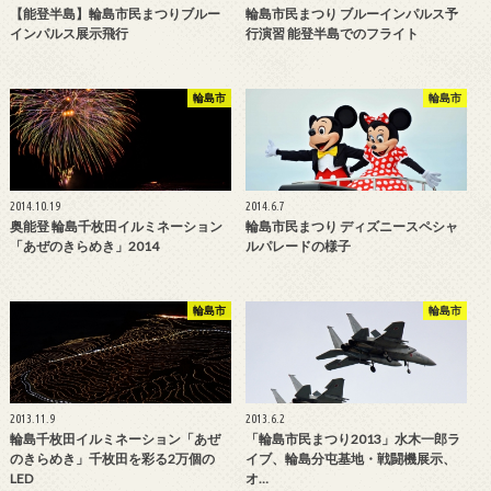
【能登半島】輪島市民まつりブルー
輪島市民まつり ブルーインパルス予
インパルス展示飛行
行演習 能登半島でのフライト
輪島市
輪島市
2014.10.19
2014.6.7
奥能登 輪島千枚田イルミネーション
輪島市民まつり ディズニースペシャ
「あぜのきらめき」2014
ルパレードの様子
輪島市
輪島市
2013.11.9
2013.6.2
輪島千枚田イルミネーション「あぜ
「輪島市民まつり2013」水木一郎ラ
のきらめき」千枚田を彩る2万個の
イブ、輪島分屯基地・戦闘機展示、
LED
オ…