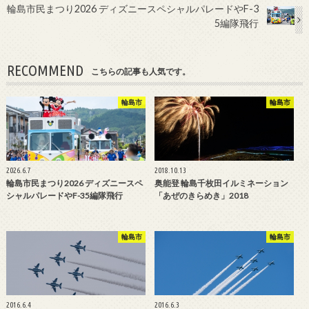
輪島市民まつり2026 ディズニースペシャルパレードやF-3
5編隊飛行
RECOMMEND
こちらの記事も人気です。
輪島市
輪島市
2026.6.7
2018.10.13
輪島市民まつり2026 ディズニースペ
奥能登 輪島千枚田イルミネーション
シャルパレードやF-35編隊飛行
「あぜのきらめき」2018
輪島市
輪島市
2016.6.4
2016.6.3