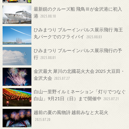
最新鋭のクルーズ船 飛鳥Ⅲが金沢港に初入
港
2025.08.10
ひみまつり ブルーインパルス展示飛行 海王
丸パークでのフライバイ
2025.08.03
ひみまつり ブルーインパルス展示飛行の予
行
2025.08.01
金沢最大 犀川の北國花火大会 2025 大豆田・
金沢大会
2025.07.27
白山一里野イルミネーション「灯りでつなぐ
白山」9月21日（日）まで開催中
2025.07.21
越前の夏の風物詩 越前みなと大花火
2025.07.20