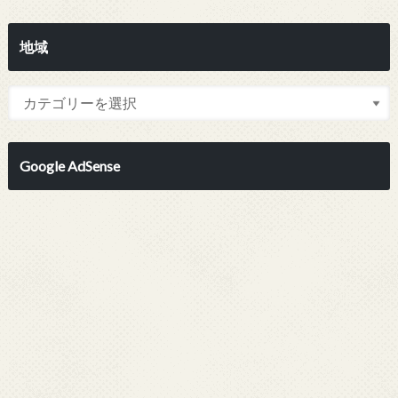
地域
Google AdSense