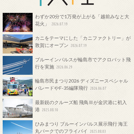
わずか20分で1万発が上がる「越前みなと大
花火」
2026.07.19
カニをテーマにした「カニファクトリー」が
敦賀にオープン
2026.07.19
ブルーインパルスが輪島市でアクロバット飛
行を実施
2026.06.29
輪島市民まつり2026 ディズニースペシャル
パレードやF-35編隊飛行
2026.06.07
最新鋭のクルーズ船 飛鳥Ⅲが金沢港に初入
港
2025.08.10
ひみまつり ブルーインパルス展示飛行 海王
丸パークでのフライバイ
2025.08.03