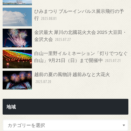
ひみまつり ブルーインパルス展示飛行の予
行
2025.08.01
金沢最大 犀川の北國花火大会 2025 大豆田・
金沢大会
2025.07.27
白山一里野イルミネーション「灯りでつなぐ
白山」9月21日（日）まで開催中
2025.07.21
越前の夏の風物詩 越前みなと大花火
2025.07.20
地域