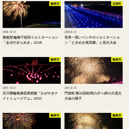
輪島市
志賀町
2018.10.13
2018.8.13
奥能登 輪島千枚田イルミネーション
世界一長いベンチのイルミネーショ
「あぜのきらめき」2018
ン「ときめき桜貝廊」と花火大会
輪島市
輪島市
2015.10.31
2015.8.14
石川県輪島漆芸美術館「かがやきナ
門前町 第32回松明の夕べ 絆の大花火
イトミュージアム」2015
大会の様子
輪島市
輪島市