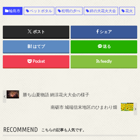
輪島市
ペットボタル
松明の夕べ
絆の大花火大会
花火
ポスト
シェア
はてブ
送る
Pocket
feedly
勝ち山夏物語 納涼花火大会の様子
南砺市 城端信末地区のひまわり畑
RECOMMEND
こちらの記事も人気です。