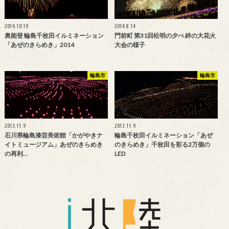
2014.10.19
2014.8.14
奥能登 輪島千枚田イルミネーション
門前町 第31回松明の夕べ 絆の大花火
「あぜのきらめき」2014
大会の様子
輪島市
輪島市
2013.11.9
2013.11.9
石川県輪島漆芸美術館「かがやきナ
輪島千枚田イルミネーション「あぜ
イトミュージアム」あぜのきらめき
のきらめき」千枚田を彩る2万個の
の再利…
LED