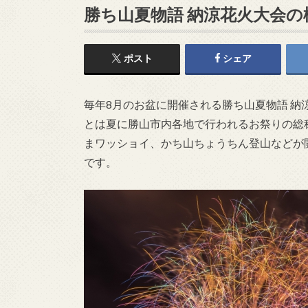
勝ち山夏物語 納涼花火大会の
ポスト
シェア
毎年8月のお盆に開催される勝ち山夏物語 納
とは夏に勝山市内各地で行われるお祭りの総
まワッショイ、かち山ちょうちん登山などが
です。