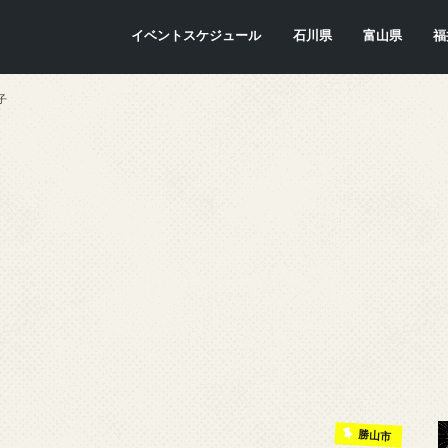
イベントスケジュール
石川県
富山県
福
金沢市
七尾市
内灘町
川北町
かほく市
能美市
穴水町
小松市
輪島市
珠洲市
白山市
能登町
津幡町
志賀町
宝達志水町
中能登町
野々市市
加賀市
羽咋市
富山市
氷見市
入善町
南砺市
立山町
上市町
射水市
朝日町
砺波市
小矢部市
魚津市
舟橋村
黒部市
高岡市
滑川市
福
敦
小
大
坂
南
勝
越
若
美
あ
永
池
鯖
お
高
子
勝山市