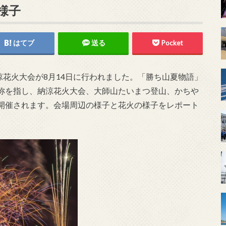
様子
はてブ
送る
Pocket
涼花火大会が8月14日に行われました。「勝ち山夏物語」
称を指し、納涼花火大会、大師山たいまつ登山、かちや
開催されます。会場周辺の様子と花火の様子をレポート