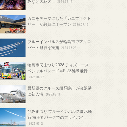
みなと大花火」
2026.07.19
カニをテーマにした「カニファクト
リー」が敦賀にオープン
2026.07.19
ブルーインパルスが輪島市でアクロ
バット飛行を実施
2026.06.29
輪島市民まつり2026 ディズニース
ペシャルパレードやF-35編隊飛行
2026.06.07
最新鋭のクルーズ船 飛鳥Ⅲが金沢港
に初入港
2025.08.10
ひみまつり ブルーインパルス展示飛
行 海王丸パークでのフライバイ
2025.08.03