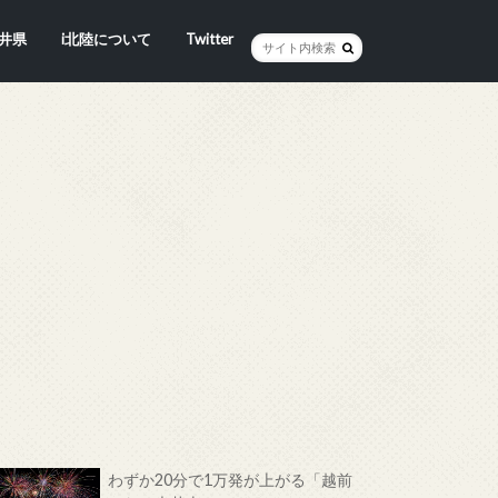
井県
i北陸について
Twitter
井市
賀市
浜市
野市
井市
越前町
山市
前町
狭町
浜町
わら市
平寺町
田町
江市
おい町
浜町
わずか20分で1万発が上がる「越前