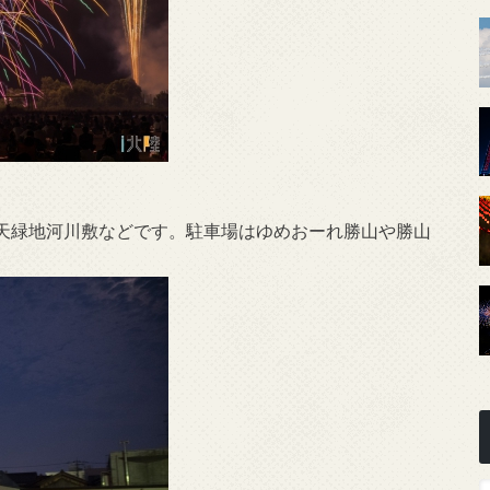
天緑地河川敷などです。駐車場はゆめおーれ勝山や勝山