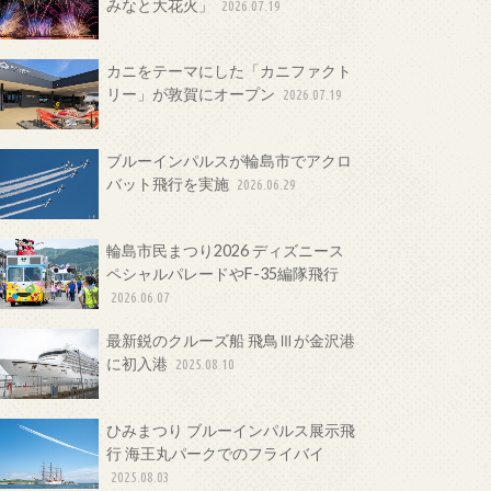
みなと大花火」
2026.07.19
カニをテーマにした「カニファクト
リー」が敦賀にオープン
2026.07.19
ブルーインパルスが輪島市でアクロ
バット飛行を実施
2026.06.29
輪島市民まつり2026 ディズニース
ペシャルパレードやF-35編隊飛行
2026.06.07
最新鋭のクルーズ船 飛鳥Ⅲが金沢港
に初入港
2025.08.10
ひみまつり ブルーインパルス展示飛
行 海王丸パークでのフライバイ
2025.08.03