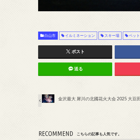
白山市
イルミネーション
スキー場
ペッ
ポスト
送る
金沢最大 犀川の北國花火大会 2025 大
RECOMMEND
こちらの記事も人気です。