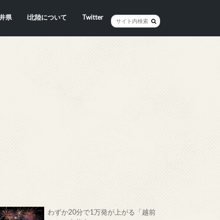
井県
i北陸について
Twitter
井市
賀市
浜市
野市
井市
越前町
山市
前町
狭町
浜町
わら市
平寺町
田町
江市
おい町
浜町
わずか20分で1万発が上がる「越前