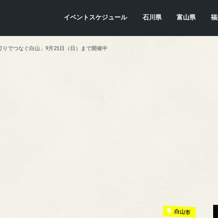
イベントスケジュール
石川県
富山県
福
金沢市
七尾市
内灘町
川北町
かほく市
能美市
穴水町
小松市
輪島市
珠洲市
白山市
能登町
津幡町
志賀町
宝達志水町
中能登町
野々市市
加賀市
羽咋市
富山市
氷見市
入善町
南砺市
立山町
上市町
射水市
朝日町
砺波市
小矢部市
魚津市
舟橋村
黒部市
高岡市
滑川市
福
敦
小
大
坂
南
勝
越
若
美
あ
永
池
鯖
お
高
りでつなぐ白山」9月21日（日）まで開催中
白山市