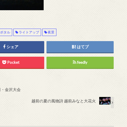
トボタル
ライトアップ
夜景
シェア
はてブ
Pocket
feedly
豆田・金沢大会
越前の夏の風物詩 越前みなと大花火