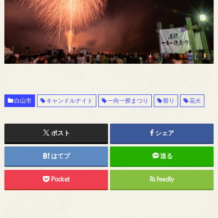
白山市
キャンドルナイト
一向一揆まつり
祭り
花火
ポスト
シェア
はてブ
送る
Pocket
feedly