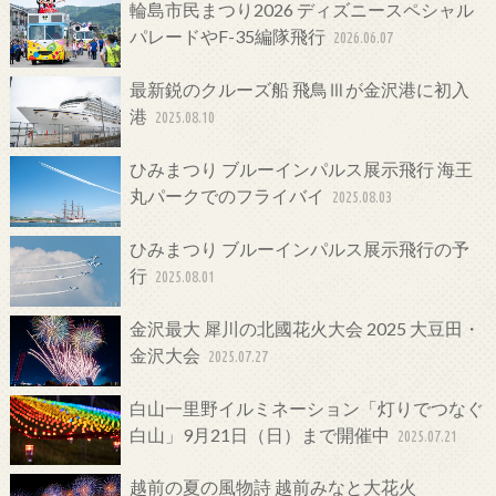
輪島市民まつり2026 ディズニースペシャル
パレードやF-35編隊飛行
2026.06.07
最新鋭のクルーズ船 飛鳥Ⅲが金沢港に初入
港
2025.08.10
ひみまつり ブルーインパルス展示飛行 海王
丸パークでのフライバイ
2025.08.03
ひみまつり ブルーインパルス展示飛行の予
行
2025.08.01
金沢最大 犀川の北國花火大会 2025 大豆田・
金沢大会
2025.07.27
白山一里野イルミネーション「灯りでつなぐ
白山」9月21日（日）まで開催中
2025.07.21
越前の夏の風物詩 越前みなと大花火