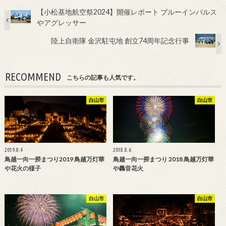
【小松基地航空祭2024】開催レポート ブルーインパルス
やアグレッサー
陸上自衛隊 金沢駐屯地 創立74周年記念行事
RECOMMEND
こちらの記事も人気です。
白山市
白山市
2019.8.4
2018.8.6
鳥越一向一揆まつり2019 鳥越万灯華
鳥越一向一揆まつり 2018 鳥越万灯華
や花火の様子
や轟音花火
白山市
白山市