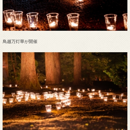
鳥越万灯華が開催