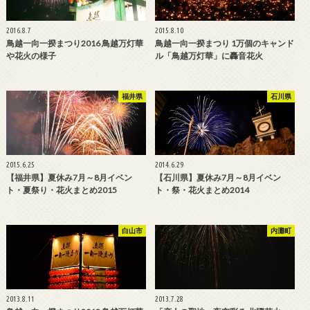
2016.8.7
2015.8.10
鳥越一向一揆まつり2016 鳥越万灯華
鳥越一向一揆まつり 1万個のキャンド
や花火の様子
ル「鳥越万灯華」に轟音花火
福井県
石川県
2015.6.25
2014.6.29
【福井県】夏休み7月～8月イベン
【石川県】夏休み7月～8月イベン
ト・夏祭り・花火まとめ2015
ト・祭・花火まとめ2014
白山市
内灘町
2013.8.11
2013.7.28