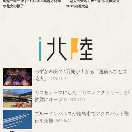
鳥越一向一揆まつり2013 鳥越万灯華
「恋人の聖地」夜空彩る 北國花火
や花火の様子
2013内灘大会
わずか20分で1万発が上がる「越前みなと大
花火」
2026.07.19
カニをテーマにした「カニファクトリー」が
敦賀にオープン
2026.07.19
ブルーインパルスが輪島市でアクロバット飛
行を実施
2026.06.29