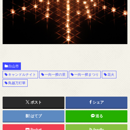
白山市
キャンドルナイト
一向一揆の里
一向一揆まつり
花火
鳥越万灯華
ポスト
シェア
はてブ
送る
Pocket
feedly