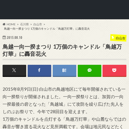
HOME
石川県
白山市
鳥越一向一揆まつり 1万個のキャンドル「鳥越万灯華」に轟音花火
2015.08.10
白山市
鳥越一向一揆まつり 1万個のキャンドル「鳥越万
灯華」に轟音花火
2015年8月9日(日) 白山市の鳥越地区にて毎年開催されている一
向一揆祭りが開催されました。一向一揆祭りとは、加賀の一向
一揆最後の砦となった「鳥越城」にて攻防を繰り広げた先人を
しのぶお祭りで、今年で28回目を迎えます。
1万個のキャンドルを点灯する「鳥越万灯華」や山麓ならではの
轟音が響き渡る花火など見所満載です。会場は地元民などたく