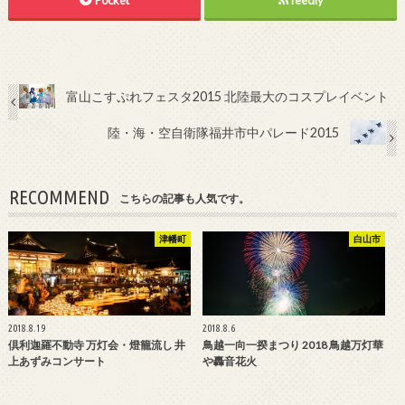
Pocket
feedly
富山こすぷれフェスタ2015 北陸最大のコスプレイベント
陸・海・空自衛隊福井市中パレード2015
RECOMMEND
こちらの記事も人気です。
津幡町
白山市
2018.8.19
2018.8.6
倶利迦羅不動寺 万灯会・燈籠流し 井
鳥越一向一揆まつり 2018 鳥越万灯華
上あずみコンサート
や轟音花火