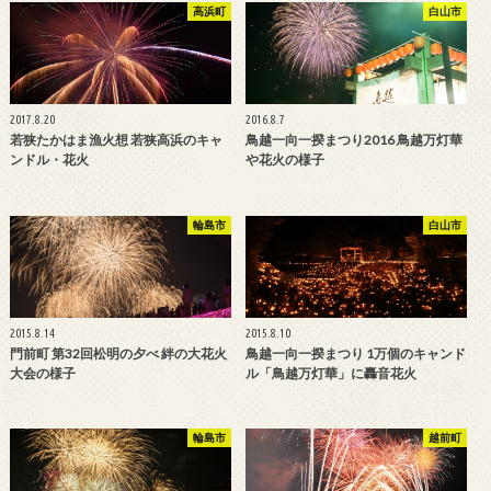
高浜町
白山市
2017.8.20
2016.8.7
若狭たかはま漁火想 若狭高浜のキャ
鳥越一向一揆まつり2016 鳥越万灯華
ンドル・花火
や花火の様子
輪島市
白山市
2015.8.14
2015.8.10
門前町 第32回松明の夕べ 絆の大花火
鳥越一向一揆まつり 1万個のキャンド
大会の様子
ル「鳥越万灯華」に轟音花火
輪島市
越前町