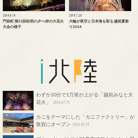
2014.8.14
2014.7.20
門前町 第31回松明の夕べ 絆の大花火
大輪が夜空と日本海を彩る 越前夏祭
大会の様子
り2014
わずか20分で1万発が上がる「越前みなと大
花火」
2026.07.19
カニをテーマにした「カニファクトリー」が
敦賀にオープン
2026.07.19