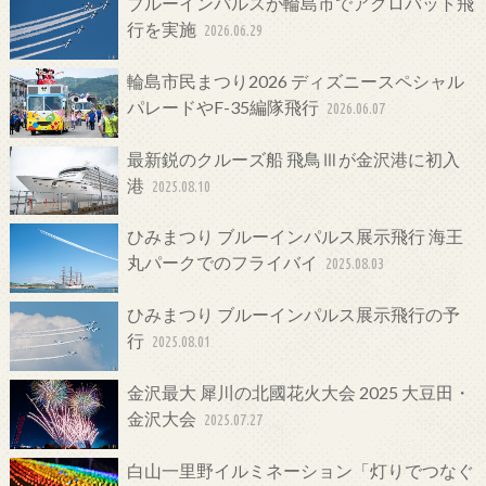
ブルーインパルスが輪島市でアクロバット飛
行を実施
2026.06.29
輪島市民まつり2026 ディズニースペシャル
パレードやF-35編隊飛行
2026.06.07
最新鋭のクルーズ船 飛鳥Ⅲが金沢港に初入
港
2025.08.10
ひみまつり ブルーインパルス展示飛行 海王
丸パークでのフライバイ
2025.08.03
ひみまつり ブルーインパルス展示飛行の予
行
2025.08.01
金沢最大 犀川の北國花火大会 2025 大豆田・
金沢大会
2025.07.27
白山一里野イルミネーション「灯りでつなぐ