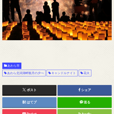
あわら市
あわら北潟湖畔観月の夕べ
キャンドルナイト
花火
ポスト
シェア
はてブ
送る