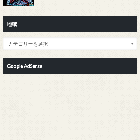
地域
Google AdSense