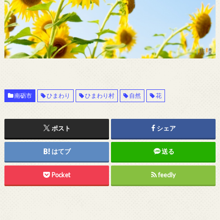
南砺市
ひまわり
ひまわり村
自然
花
ポスト
シェア
はてブ
送る
Pocket
feedly