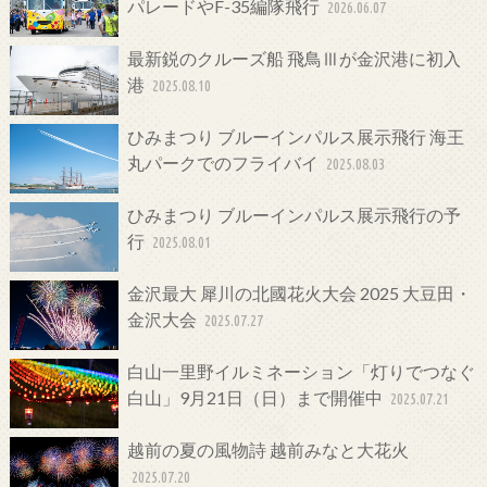
パレードやF-35編隊飛行
2026.06.07
最新鋭のクルーズ船 飛鳥Ⅲが金沢港に初入
港
2025.08.10
ひみまつり ブルーインパルス展示飛行 海王
丸パークでのフライバイ
2025.08.03
ひみまつり ブルーインパルス展示飛行の予
行
2025.08.01
金沢最大 犀川の北國花火大会 2025 大豆田・
金沢大会
2025.07.27
白山一里野イルミネーション「灯りでつなぐ
白山」9月21日（日）まで開催中
2025.07.21
越前の夏の風物詩 越前みなと大花火
2025.07.20