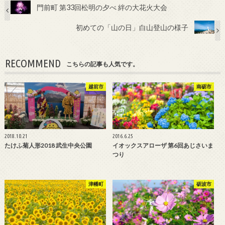
門前町 第33回松明の夕べ 絆の大花火大会
初めての「山の日」白山登山の様子
RECOMMEND
こちらの記事も人気です。
越前市
南砺市
2018.10.21
2016.6.25
たけふ菊人形2018 武生中央公園
イオックスアローザ 第6回あじさいま
つり
津幡町
砺波市