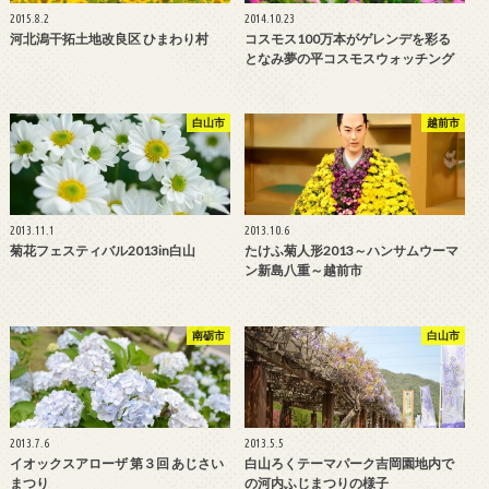
2015.8.2
2014.10.23
河北潟干拓土地改良区 ひまわり村
コスモス100万本がゲレンデを彩る
となみ夢の平コスモスウォッチング
白山市
越前市
2013.11.1
2013.10.6
菊花フェスティバル2013in白山
たけふ菊人形2013～ハンサムウーマ
ン新島八重～越前市
南砺市
白山市
2013.7.6
2013.5.5
イオックスアローザ 第３回 あじさい
白山ろくテーマパーク吉岡園地内で
まつり
の河内ふじまつりの様子