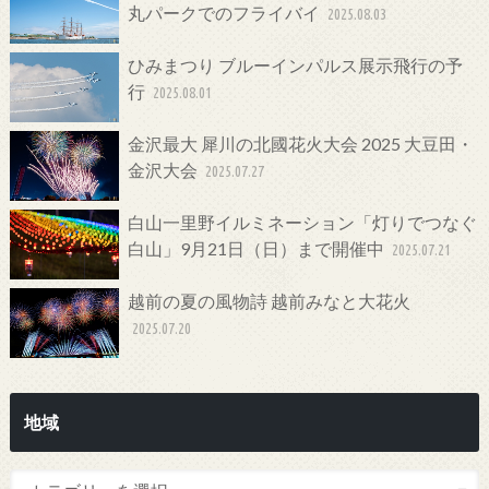
丸パークでのフライバイ
2025.08.03
ひみまつり ブルーインパルス展示飛行の予
行
2025.08.01
金沢最大 犀川の北國花火大会 2025 大豆田・
金沢大会
2025.07.27
白山一里野イルミネーション「灯りでつなぐ
白山」9月21日（日）まで開催中
2025.07.21
越前の夏の風物詩 越前みなと大花火
2025.07.20
地域