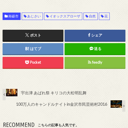
南砺市
あじさい
イオックスアローザ
自然
花
ポスト
シェア
はてブ
送る
Pocket
feedly
宇出津 あばれ祭 キリコの大松明乱舞
100万人のキャンドルナイトin金沢市民芸術村2016
RECOMMEND
こちらの記事も人気です。