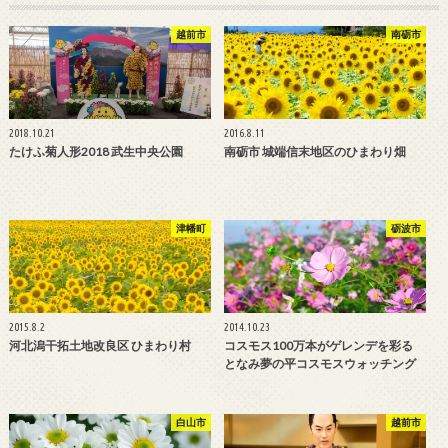
越前市
南砺市
2018.10.21
2016.8.11
たけふ菊人形2018 武生中央公園
南砺市 城端信末地区のひまわり畑
津幡町
砺波市
2015.8.2
2014.10.23
河北潟干拓土地改良区 ひまわり村
コスモス100万本がゲレンデを彩る
となみ夢の平コスモスウォッチング
白山市
越前市