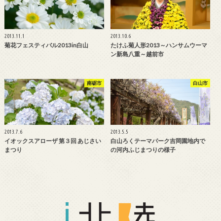
2013.11.1
2013.10.6
菊花フェスティバル2013in白山
たけふ菊人形2013～ハンサムウーマ
ン新島八重～越前市
南砺市
白山市
2013.7.6
2013.5.5
イオックスアローザ 第３回 あじさい
白山ろくテーマパーク吉岡園地内で
まつり
の河内ふじまつりの様子