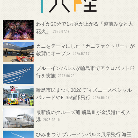
わずか20分で1万発が上がる「越前みなと大
花火」
2026.07.19
カニをテーマにした「カニファクトリー」が
敦賀にオープン
2026.07.19
ブルーインパルスが輪島市でアクロバット飛
行を実施
2026.06.29
輪島市民まつり2026 ディズニースペシャル
パレードやF-35編隊飛行
2026.06.07
最新鋭のクルーズ船 飛鳥Ⅲが金沢港に初入
港
2025.08.10
ひみまつり ブルーインパルス展示飛行 海王