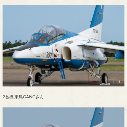
2番機 東島GANGさん