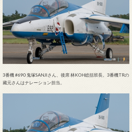
3番機 #690 鬼塚SANJIさん、後席 林KOH総括班長。3番機TRの
藏元さんはナレーション担当。