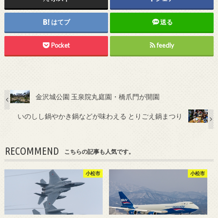
はてブ
送る
Pocket
feedly
金沢城公園 玉泉院丸庭園・橋爪門が開園
いのしし鍋やかき鍋などが味わえる とりごえ鍋まつり
RECOMMEND
こちらの記事も人気です。
小松市
小松市