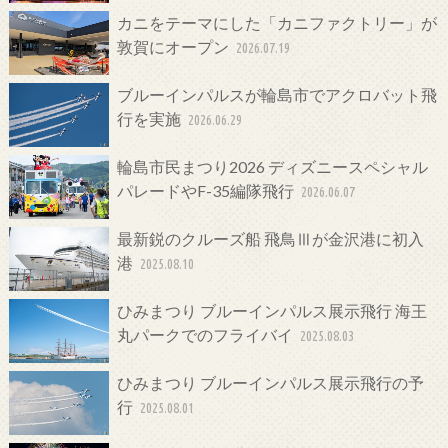
カニをテーマにした「カニファクトリー」が
敦賀にオープン
2026.07.19
ブルーインパルスが輪島市でアクロバット飛
行を実施
2026.06.29
輪島市民まつり2026 ディズニースペシャル
パレードやF-35編隊飛行
2026.06.07
最新鋭のクルーズ船 飛鳥Ⅲが金沢港に初入
港
2025.08.10
ひみまつり ブルーインパルス展示飛行 海王
丸パークでのフライバイ
2025.08.03
ひみまつり ブルーインパルス展示飛行の予
行
2025.08.01