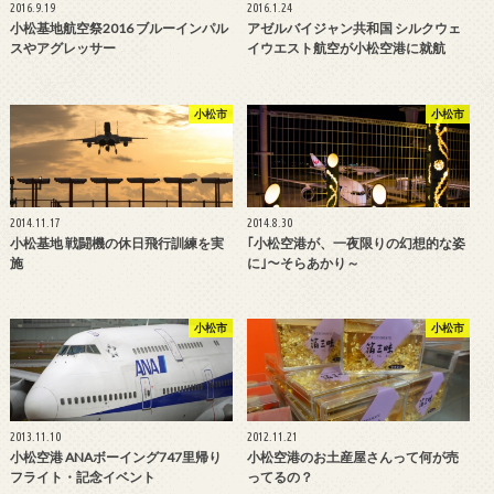
2016.9.19
2016.1.24
小松基地航空祭2016 ブルーインパル
アゼルバイジャン共和国 シルクウェ
スやアグレッサー
イウエスト航空が小松空港に就航
小松市
小松市
2014.11.17
2014.8.30
小松基地 戦闘機の休日飛行訓練を実
｢小松空港が、一夜限りの幻想的な姿
施
に｣～そらあかり～
小松市
小松市
2013.11.10
2012.11.21
小松空港 ANAボーイング747里帰り
小松空港のお土産屋さんって何が売
フライト・記念イベント
ってるの？