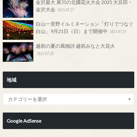
金沢最大 犀川の北國花火大会 2025 大豆田・
金沢大会
2025.07.27
白山一里野イルミネーション「灯りでつなぐ
白山」9月21日（日）まで開催中
2025.07.21
越前の夏の風物詩 越前みなと大花火
2025.07.20
地域
Google AdSense