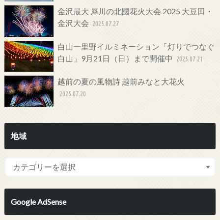
金沢最大 犀川の北國花火大会 2025 大豆田・
金沢大会
2025.07.27
白山一里野イルミネーション「灯りでつなぐ
白山」9月21日（日）まで開催中
2025.07.21
越前の夏の風物詩 越前みなと大花火
2025.07.20
地域
Google AdSense