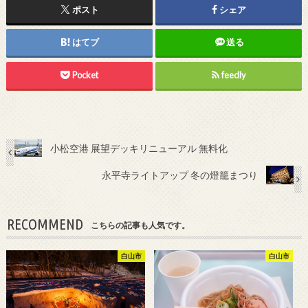
ポスト
シェア
はてブ
送る
Pocket
feedly
小松空港 展望デッキリニューアル 無料化
永平寺ライトアップ 冬の燈籠まつり
RECOMMEND
こちらの記事も人気です。
白山市
白山市