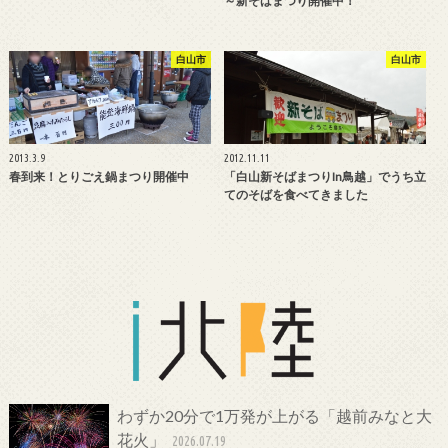
～新そばまつり開催中！
白山市
白山市
2013.3.9
2012.11.11
春到来！とりごえ鍋まつり開催中
「白山新そばまつりin鳥越」でうち立
てのそばを食べてきました
わずか20分で1万発が上がる「越前みなと大
花火」
2026.07.19