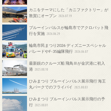
カニをテーマにした「カニファクトリー」が
敦賀にオープン
2026.07.19
ブルーインパルスが輪島市でアクロバット飛
行を実施
2026.06.29
輪島市民まつり2026 ディズニースペシャル
パレードやF-35編隊飛行
2026.06.07
最新鋭のクルーズ船 飛鳥Ⅲが金沢港に初入
港
2025.08.10
ひみまつり ブルーインパルス展示飛行 海王
丸パークでのフライバイ
2025.08.03
ひみまつり ブルーインパルス展示飛行の予
行
2025.08.01