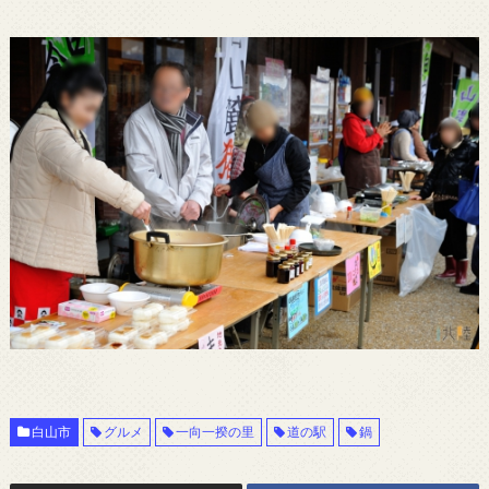
白山市
グルメ
一向一揆の里
道の駅
鍋