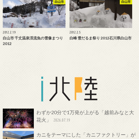
白山市
白山市
2012.2.19
2012.2.5
白山市 千丈温泉渓流魚の雪像まつり
白峰 雪だるま祭り 2012石川県白山市
2012
わずか20分で1万発が上がる「越前みなと大
花火」
2026.07.19
カニをテーマにした「カニファクトリー」が