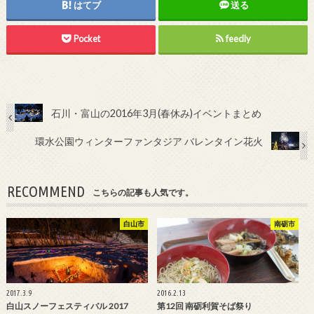
はてブ
送る
Pocket
feedly
石川・富山の2016年3月(春休み)イベントまとめ
環水公園ウィンターファンタジア バレンタイン花火
RECOMMEND
こちらの記事も人気です。
白山市
南砺市
2017.3.9
2016.2.13
白山スノーフェスティバル 2017
第12回 南砺利賀そば祭り