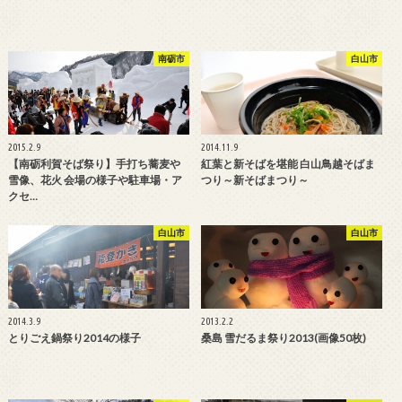
南砺市
白山市
2015.2.9
2014.11.9
【南砺利賀そば祭り】手打ち蕎麦や
紅葉と新そばを堪能 白山鳥越そばま
雪像、花火 会場の様子や駐車場・ア
つり～新そばまつり～
クセ…
白山市
白山市
2014.3.9
2013.2.2
とりごえ鍋祭り2014の様子
桑島 雪だるま祭り2013(画像50枚)