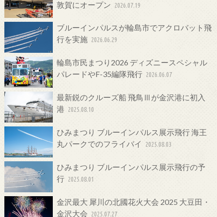
敦賀にオープン
2026.07.19
ブルーインパルスが輪島市でアクロバット飛
行を実施
2026.06.29
輪島市民まつり2026 ディズニースペシャル
パレードやF-35編隊飛行
2026.06.07
最新鋭のクルーズ船 飛鳥Ⅲが金沢港に初入
港
2025.08.10
ひみまつり ブルーインパルス展示飛行 海王
丸パークでのフライバイ
2025.08.03
ひみまつり ブルーインパルス展示飛行の予
行
2025.08.01
金沢最大 犀川の北國花火大会 2025 大豆田・
金沢大会
2025.07.27