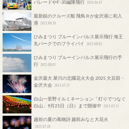
パレードやF-35編隊飛行
2026.06.07
最新鋭のクルーズ船 飛鳥Ⅲが金沢港に初入
港
2025.08.10
ひみまつり ブルーインパルス展示飛行 海王
丸パークでのフライバイ
2025.08.03
ひみまつり ブルーインパルス展示飛行の予
行
2025.08.01
金沢最大 犀川の北國花火大会 2025 大豆田・
金沢大会
2025.07.27
白山一里野イルミネーション「灯りでつなぐ
白山」9月21日（日）まで開催中
2025.07.21
越前の夏の風物詩 越前みなと大花火
2025.07.20