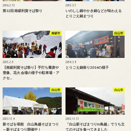
2016.2.13
2015.3.7
第12回 南砺利賀そば祭り
いのしし鍋やかき鍋などが味わえる
とりごえ鍋まつり
南砺市
白山市
2015.2.9
2014.3.9
【南砺利賀そば祭り】手打ち蕎麦や
とりごえ鍋祭り2014の様子
雪像、花火 会場の様子や駐車場・ア
クセ…
白山市
白山市
2013.11.9
2012.11.11
新そばを堪能 白山鳥越そばまつり
「白山新そばまつりin鳥越」でうち立
～新そばまつり開催中！
てのそばを食べてきました