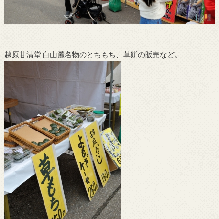
越原甘清堂 白山麓名物のとちもち、草餅の販売など。