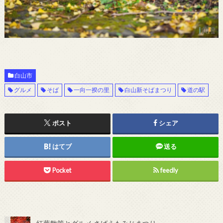
白山市
グルメ
そば
一向一揆の里
白山新そばまつり
道の駅
ポスト
シェア
はてブ
送る
Pocket
feedly