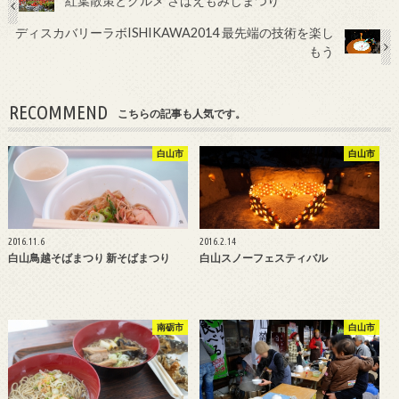
紅葉散策とグルメ さばえもみじまつり
ディスカバリーラボISHIKAWA2014 最先端の技術を楽し
もう
RECOMMEND
こちらの記事も人気です。
白山市
白山市
2016.11.6
2016.2.14
白山鳥越そばまつり 新そばまつり
白山スノーフェスティバル
南砺市
白山市