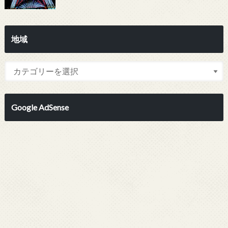
地域
Google AdSense