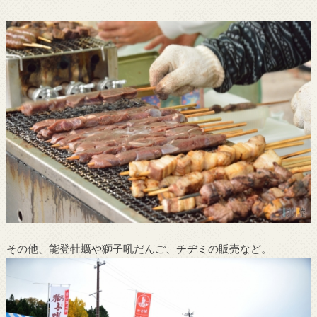
その他、能登牡蠣や獅子吼だんご、チヂミの販売など。