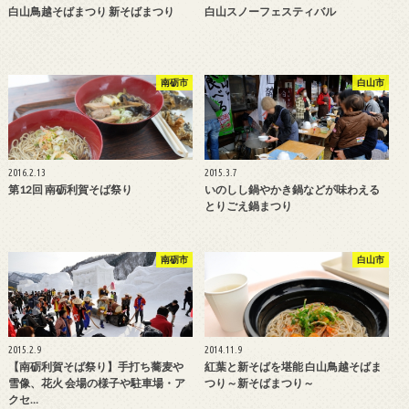
白山鳥越そばまつり 新そばまつり
白山スノーフェスティバル
南砺市
白山市
2016.2.13
2015.3.7
第12回 南砺利賀そば祭り
いのしし鍋やかき鍋などが味わえる
とりごえ鍋まつり
南砺市
白山市
2015.2.9
2014.11.9
【南砺利賀そば祭り】手打ち蕎麦や
紅葉と新そばを堪能 白山鳥越そばま
雪像、花火 会場の様子や駐車場・ア
つり～新そばまつり～
クセ…