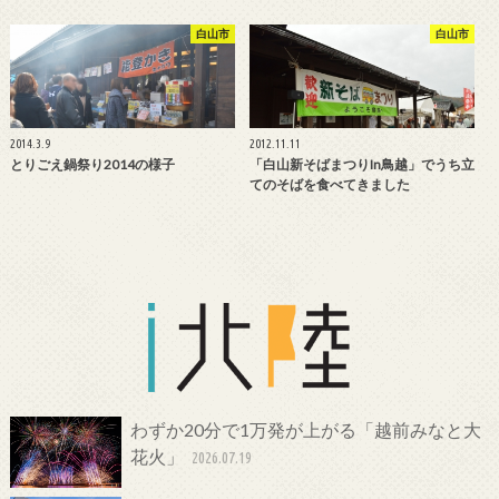
白山市
白山市
2014.3.9
2012.11.11
とりごえ鍋祭り2014の様子
「白山新そばまつりin鳥越」でうち立
てのそばを食べてきました
わずか20分で1万発が上がる「越前みなと大
花火」
2026.07.19