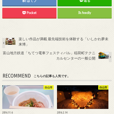
はてブ
送る
Pocket
feedly
楽しい作品が満載 最先端技術を体験する「いしかわ夢未
来博」
富山地方鉄道「ちてつ電車フェスティバル」稲荷町テクニ
カルセンターの一般公開
RECOMMEND
こちらの記事も人気です。
白山市
白山市
2016.11.6
2016.2.14