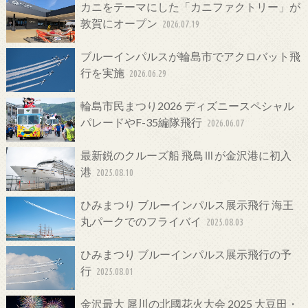
カニをテーマにした「カニファクトリー」が
敦賀にオープン
2026.07.19
ブルーインパルスが輪島市でアクロバット飛
行を実施
2026.06.29
輪島市民まつり2026 ディズニースペシャル
パレードやF-35編隊飛行
2026.06.07
最新鋭のクルーズ船 飛鳥Ⅲが金沢港に初入
港
2025.08.10
ひみまつり ブルーインパルス展示飛行 海王
丸パークでのフライバイ
2025.08.03
ひみまつり ブルーインパルス展示飛行の予
行
2025.08.01
金沢最大 犀川の北國花火大会 2025 大豆田・