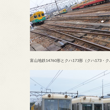
富山地鉄14760形とクハ173形（クハ173