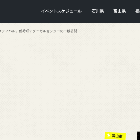
イベントスケジュール
石川県
富山県
福
金沢市
七尾市
内灘町
川北町
かほく市
能美市
穴水町
小松市
輪島市
珠洲市
白山市
能登町
津幡町
志賀町
宝達志水町
中能登町
野々市市
加賀市
羽咋市
富山市
氷見市
入善町
南砺市
立山町
上市町
射水市
朝日町
砺波市
小矢部市
魚津市
舟橋村
黒部市
高岡市
滑川市
福
敦
小
大
坂
南
勝
越
若
美
あ
永
池
鯖
お
高
スティバル」稲荷町テクニカルセンターの一般公開
富山市