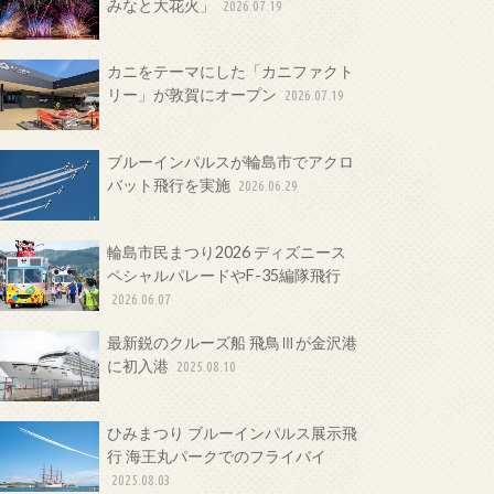
みなと大花火」
2026.07.19
カニをテーマにした「カニファクト
リー」が敦賀にオープン
2026.07.19
ブルーインパルスが輪島市でアクロ
バット飛行を実施
2026.06.29
輪島市民まつり2026 ディズニース
ペシャルパレードやF-35編隊飛行
2026.06.07
最新鋭のクルーズ船 飛鳥Ⅲが金沢港
に初入港
2025.08.10
ひみまつり ブルーインパルス展示飛
行 海王丸パークでのフライバイ
2025.08.03