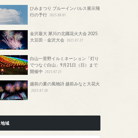
ひみまつり ブルーインパルス展示飛
行の予行
2025.08.01
金沢最大 犀川の北國花火大会 2025
大豆田・金沢大会
2025.07.27
白山一里野イルミネーション「灯り
でつなぐ白山」9月21日（日）まで
開催中
2025.07.21
越前の夏の風物詩 越前みなと大花火
2025.07.20
地域