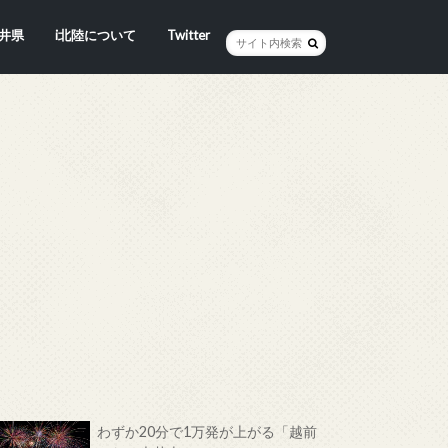
井県
i北陸について
Twitter
井市
賀市
浜市
野市
井市
越前町
山市
前町
狭町
浜町
わら市
平寺町
田町
江市
おい町
浜町
わずか20分で1万発が上がる「越前