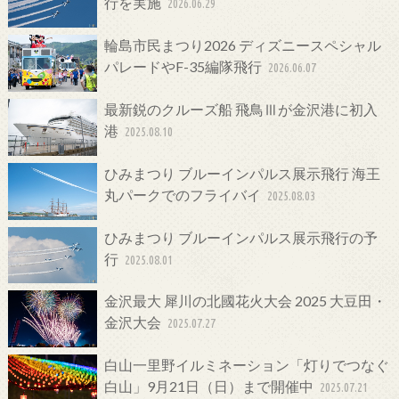
行を実施
2026.06.29
輪島市民まつり2026 ディズニースペシャル
パレードやF-35編隊飛行
2026.06.07
最新鋭のクルーズ船 飛鳥Ⅲが金沢港に初入
港
2025.08.10
ひみまつり ブルーインパルス展示飛行 海王
丸パークでのフライバイ
2025.08.03
ひみまつり ブルーインパルス展示飛行の予
行
2025.08.01
金沢最大 犀川の北國花火大会 2025 大豆田・
金沢大会
2025.07.27
白山一里野イルミネーション「灯りでつなぐ
白山」9月21日（日）まで開催中
2025.07.21