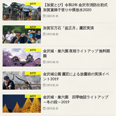
金沢市
【加賀とび】令和2年 金沢市消防出初式
加賀鳶梯子登りや裸放水2020
2020.01.05
金沢市
加賀百万石「盆正月」鷹匠実演
2019.06.02
金沢市
金沢城・兼六園 夜桜ライトアップ 無料開
園
2019.04.10
金沢市
金沢城公園 鷹匠による放鷹術の実演イベ
ント2019
2019.02.24
金沢市
金沢城・兼六園 四季物語ライトアップ
～冬の段～2019
2019.02.01