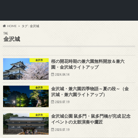
HOME
タグ : 金沢城
TAG
金沢城
金沢市
桜の開花時期の兼六園無料開放＆兼六
園・金沢城ライトアップ
2024.04.14
金沢市
金沢城・兼六園四季物語～夏の段～（金
沢城・兼六園ライトアップ）
2020.07.19
金沢市
金沢城公園 鼠多門・鼠多門橋が完成 記念
イベントの太鼓演奏や鷹匠
2020.07.19