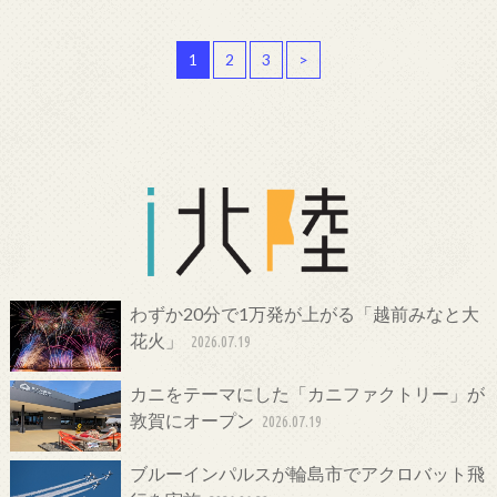
1
2
3
>
わずか20分で1万発が上がる「越前みなと大
花火」
2026.07.19
カニをテーマにした「カニファクトリー」が
敦賀にオープン
2026.07.19
ブルーインパルスが輪島市でアクロバット飛