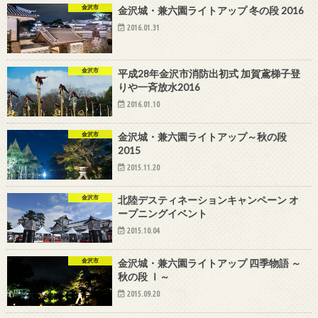
金沢市
金沢城・兼六園ライトアップ 冬の段 2016
2016.01.31
金沢市
平成28年金沢市消防出初式 加賀鳶梯子登
りや一斉放水2016
2016.01.10
金沢市
金沢城・兼六園ライトアップ～秋の段
2015
2015.11.20
金沢市
北陸デスティネーションキャンペーン オ
ープニングイベント
2015.10.04
金沢市
金沢城・兼六園ライトアップ 四季物語 ～
秋の段 Ⅰ～
2015.09.20