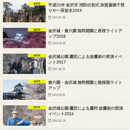
金沢市
平成31年 金沢市 消防出初式 加賀鳶梯子登
りや一斉放水2019
2019.01.06
金沢市
金沢城・兼六園 無料開園と夜桜ライトア
ップ2018
2018.04.04
金沢市
金沢城公園 鷹匠による放鷹術の実演イベ
ント2017
2017.02.27
金沢市
兼六園・金沢城 無料開園と観桜期ライト
アップ
2016.04.05
金沢市
金沢城公園 鷹匠による鷹狩 放鷹術の実演
イベント2016
2016.02.28