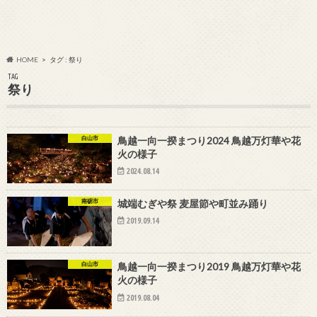
HOME
タグ : 祭り
TAG
祭り
白山市
鳥越一向一揆まつり2024 鳥越万灯華や花
火の様子
2024.08.14
南砺市
城端むぎや祭 麦屋節や町並み踊り
2019.09.14
白山市
鳥越一向一揆まつり2019 鳥越万灯華や花
火の様子
2019.08.04