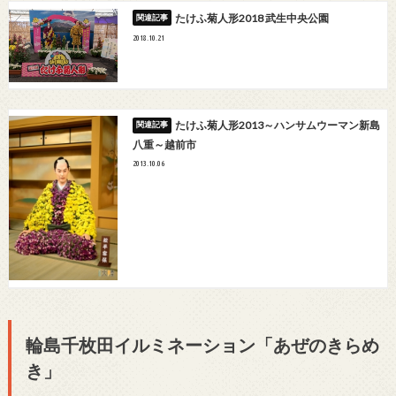
たけふ菊人形2018 武生中央公園
2018.10.21
たけふ菊人形2013～ハンサムウーマン新島
八重～越前市
2013.10.06
輪島千枚田イルミネーション「あぜのきらめ
き」