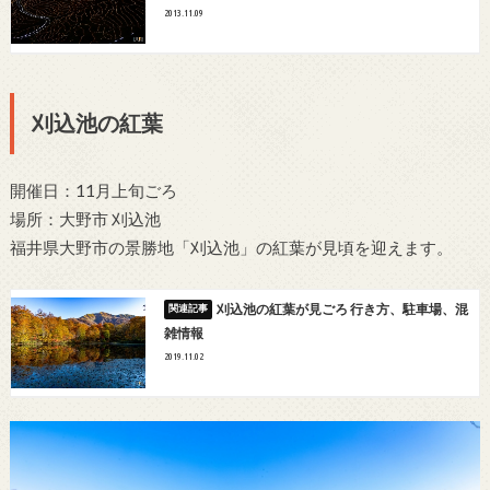
2013.11.09
刈込池の紅葉
開催日：11月上旬ごろ
場所：大野市 刈込池
福井県大野市の景勝地「刈込池」の紅葉が見頃を迎えます。
刈込池の紅葉が見ごろ 行き方、駐車場、混
雑情報
2019.11.02