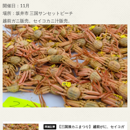
開催日：11月
場所：坂井市 三国サンセットビーチ
越前ガニ販売。セイコカニ汁販売。
【三国湊カニまつり】 越前がに、セイコガ