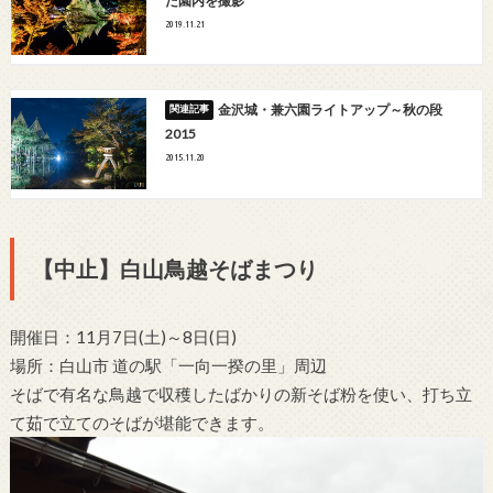
た園内を撮影
2019.11.21
金沢城・兼六園ライトアップ～秋の段
2015
2015.11.20
【中止】白山鳥越そばまつり
開催日：11月7日(土)～8日(日)
場所：白山市 道の駅「一向一揆の里」周辺
そばで有名な鳥越で収穫したばかりの新そば粉を使い、打ち立
て茹で立てのそばが堪能できます。