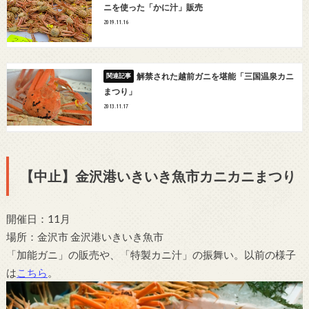
ニを使った「かに汁」販売
2019.11.16
解禁された越前ガニを堪能「三国温泉カニ
まつり」
2013.11.17
【中止】金沢港いきいき魚市カニカニまつり
開催日：11月
場所：金沢市 金沢港いきいき魚市
「加能ガニ」の販売や、「特製カニ汁」の振舞い。以前の様子
は
こちら
。