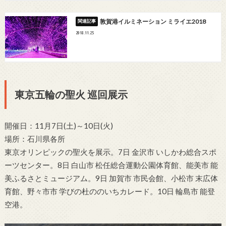
敦賀港イルミネーション ミライエ2018
2018.11.25
東京五輪の聖火 巡回展示
開催日：11月7日(土)～10日(火)
場所：石川県各所
東京オリンピックの聖火を展示。7日 金沢市 いしかわ総合スポ
ーツセンター。8日 白山市 松任総合運動公園体育館、能美市 能
美ふるさとミュージアム。9日 加賀市 市民会館、小松市 末広体
育館、野々市市 学びの杜ののいちカレード。10日 輪島市 能登
空港。