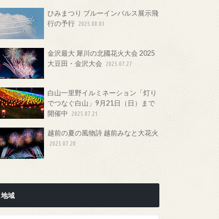
ひみまつり ブルーインパルス展示飛
行の予行
2025.08.01
金沢最大 犀川の北國花火大会 2025
大豆田・金沢大会
2025.07.27
白山一里野イルミネーション「灯り
でつなぐ白山」9月21日（日）まで
開催中
2025.07.21
越前の夏の風物詩 越前みなと大花火
2025.07.20
地域