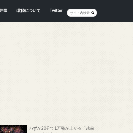
井県
i北陸について
Twitter
井市
賀市
浜市
野市
井市
越前町
山市
前町
狭町
浜町
わら市
平寺町
田町
江市
おい町
浜町
わずか20分で1万発が上がる「越前