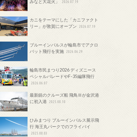
みなと大花火」
2026.07.19
カニをテーマにした「カニファクト
リー」が敦賀にオープン
2026.07.19
ブルーインパルスが輪島市でアクロ
バット飛行を実施
2026.06.29
輪島市民まつり2026 ディズニース
ペシャルパレードやF-35編隊飛行
2026.06.07
最新鋭のクルーズ船 飛鳥Ⅲが金沢港
に初入港
2025.08.10
ひみまつり ブルーインパルス展示飛
行 海王丸パークでのフライバイ
2025.08.03