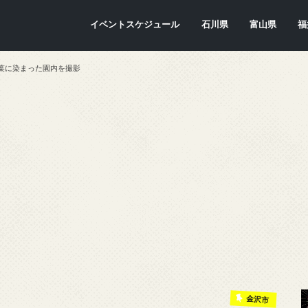
イベントスケジュール
石川県
富山県
福
金沢市
七尾市
内灘町
川北町
かほく市
能美市
穴水町
小松市
輪島市
珠洲市
白山市
能登町
津幡町
志賀町
宝達志水町
中能登町
野々市市
加賀市
羽咋市
富山市
氷見市
入善町
南砺市
立山町
上市町
射水市
朝日町
砺波市
小矢部市
魚津市
舟橋村
黒部市
高岡市
滑川市
福
敦
小
大
坂
南
勝
越
若
美
あ
永
池
鯖
お
高
葉に染まった園内を撮影
金沢市