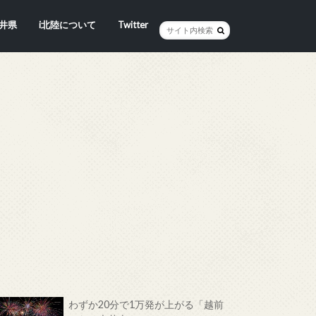
井県
i北陸について
Twitter
井市
賀市
浜市
野市
井市
越前町
山市
前町
狭町
浜町
わら市
平寺町
田町
江市
おい町
浜町
わずか20分で1万発が上がる「越前