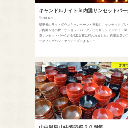
キャンドルナイト in 内灘サンセットパー
2014.06.21
環境省のライトダウンキャンペーンと連動し、サンセットブリ
ジ内灘＆道の駅「サンセットパーク」にてキャンドルナイト in
灘サンセットパークが6月21日夜に行われました。内灘出身の
ークソングバンドヤッチーズによるミニ…
加賀
山中温泉 山中漆器祭２０周年