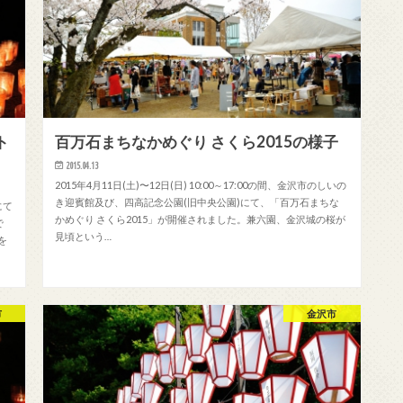
ト
百万石まちなかめぐり さくら2015の様子
2015.04.13
2015年4月11日(土)〜12日(日) 10:00～17:00の間、金沢市のしいの
き迎賓館及び、四高記念公園(旧中央公園)にて、「百万石まちな
にて
かめぐり さくら2015」が開催されました。兼六園、金沢城の桜が
で
見頃という…
を
市
金沢市