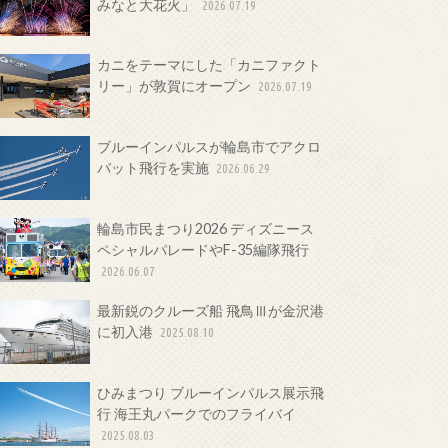
みなと大花火」
2026.07.19
カニをテーマにした「カニファクト
リー」が敦賀にオープン
2026.07.19
ブルーインパルスが輪島市でアクロ
バット飛行を実施
2026.06.29
輪島市民まつり2026 ディズニース
ペシャルパレードやF-35編隊飛行
2026.06.07
最新鋭のクルーズ船 飛鳥Ⅲが金沢港
に初入港
2025.08.10
ひみまつり ブルーインパルス展示飛
行 海王丸パークでのフライバイ
2025.08.03