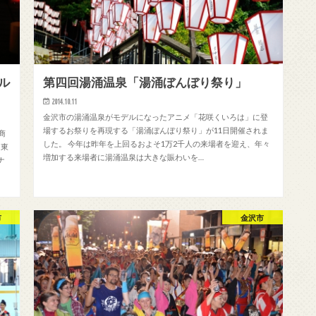
ル
第四回湯涌温泉「湯涌ぼんぼり祭り」
2014.10.11
金沢市の湯涌温泉がモデルになったアニメ「花咲くいろは」に登
場するお祭りを再現する「湯涌ぼんぼり祭り」が11日開催されま
商
した。 今年は昨年を上回るおよそ1万2千人の来場者を迎え、年々
 東
増加する来場者に湯涌温泉は大きな賑わいを…
ナ
市
金沢市