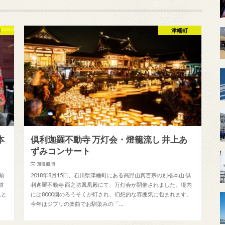
市
津幡町
本
倶利迦羅不動寺 万灯会・燈籠流し 井上あ
ずみコンサート
2018.08.19
前
2018年8月15日、石川県津幡町にある高野山真言宗の別格本山 倶
道
利迦羅不動寺 西之坊鳳凰殿にて、万灯会が開催されました。境内
止と
には8000個のろうそくが灯され、幻想的な雰囲気に包まれます。
今年はジブリの楽曲でお馴染みの「…