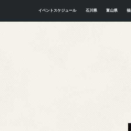
イベントスケジュール
石川県
富山県
福
金沢市
七尾市
内灘町
川北町
かほく市
能美市
穴水町
小松市
輪島市
珠洲市
白山市
能登町
津幡町
志賀町
宝達志水町
中能登町
野々市市
加賀市
羽咋市
富山市
氷見市
入善町
南砺市
立山町
上市町
射水市
朝日町
砺波市
小矢部市
魚津市
舟橋村
黒部市
高岡市
滑川市
福
敦
小
大
坂
南
勝
越
若
美
あ
永
池
鯖
お
高