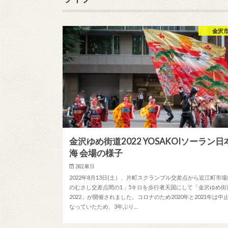
金沢
金沢ゆめ街道2022 YOSAKOIソーラン日
海 会場の様子
2022.08.13
2022年8月13日(土）、片町スクランブル交差点から近江町市場
のむさし交差点間の1．5キロを歩行者天国にして「金沢ゆめ街
2022」が開催されました。コロナのため2020年と2021年は中
なっていたため、3年ぶり…