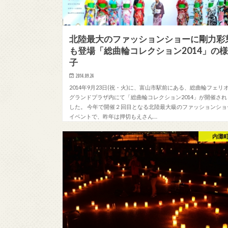
北陸最大のファッションショーに剛力彩
も登場「総曲輪コレクション2014」の
子
2014.09.24
2014年9月23日(祝・火)に、富山市駅前にある、総曲輪フェリ
グランドプラザ内にて「総曲輪コレクション2014」が開催され
した。 今年で開催２回目となる北陸最大級のファッションショ
イベントで、昨年は押切もえさん…
内灘