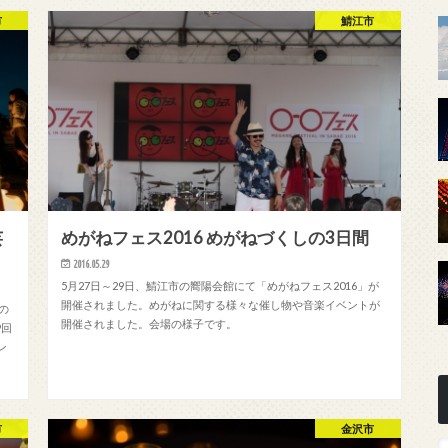
市
鯖江市
芸
めがねフェス2016 めがねづくしの3日間
2016.05.29
5月27日～29日、鯖江市の嚮陽会館にて「めがねフェス2016」が
開催されました。めがねに関する様々な催し物や音楽イベントが
人の
開催されました。会場の様子です。
9回
ン
市
金沢市