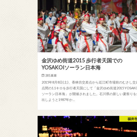
金沢ゆめ街道2015 歩行者天国での
YOSAKOIソーラン日本海
2015.08.08
2015年8月8日(土)、香林坊交差点から近江町市場前のむさし交
点間の1.1キロを歩行者天国にして「金沢ゆめ街道2015 YOSAKO
ソーラン日本海」 が開催されました。石川県の新しい夏祭りを
出しようと1987年か…
福井