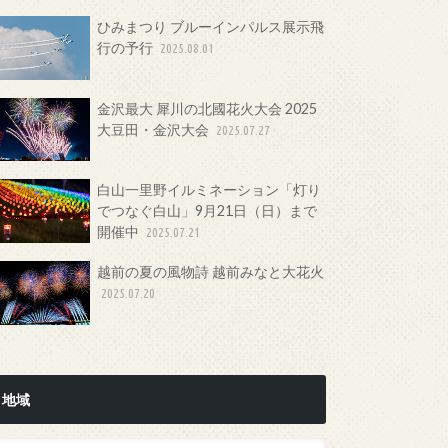
ひみまつり ブルーインパルス展示飛
行の予行
2025.08.01
金沢最大 犀川の北國花火大会 2025
大豆田・金沢大会
2025.07.27
白山一里野イルミネーション「灯り
でつなぐ白山」9月21日（日）まで
開催中
2025.07.21
越前の夏の風物詩 越前みなと大花火
2025.07.20
地域