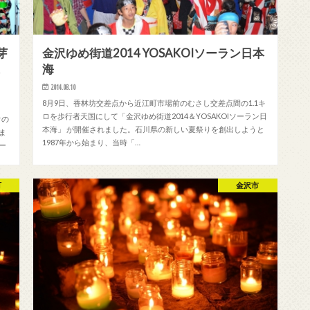
芽
金沢ゆめ街道2014 YOSAKOIソーラン日本
様
海
2014.08.10
8月9日、香林坊交差点から近江町市場前のむさし交差点間の1.1キ
ロを歩行者天国にして「金沢ゆめ街道2014＆YOSAKOIソーラン日
オの
本海」 が開催されました。石川県の新しい夏祭りを創出しようと
ま
1987年から始まり、当時「…
ー
町
金沢市