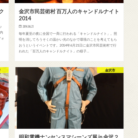
ク
金沢市民芸術村 百万人のキャンドルナイト
2014
ッ
2014.06.21
 内
毎年夏至の夜に全国で一斉に行われる「キャンドルナイト」。照
フォ
明を消してろうそくの温かい光のなかで環境のことを考えてもら
おうというイベントです。2014年6月21日に金沢市民芸術村で行
われた「百万人のキャンドルナイト」の様子…
市
金沢市
明和電機ナンセンスマシーンズ展 in 金沢２