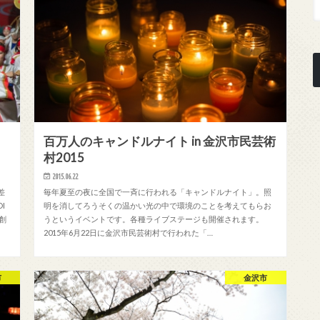
百万人のキャンドルナイト in 金沢市民芸術
村2015
2015.06.22
差
毎年夏至の夜に全国で一斉に行われる「キャンドルナイト」。照
I
明を消してろうそくの温かい光の中で環境のことを考えてもらお
創
うというイベントです。各種ライブステージも開催されます。
2015年6月22日に金沢市民芸術村で行われた「…
市
金沢市