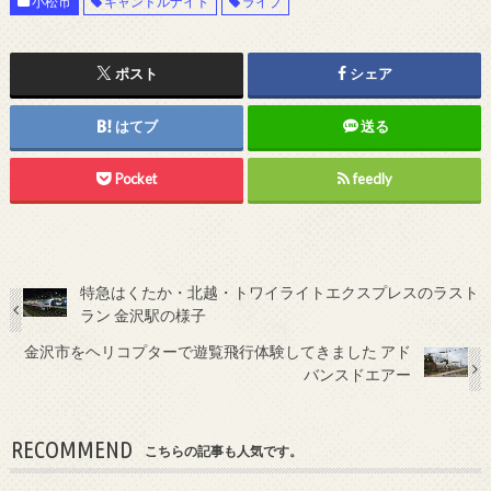
小松市
キャンドルナイト
ライブ
ポスト
シェア
はてブ
送る
Pocket
feedly
特急はくたか・北越・トワイライトエクスプレスのラスト
ラン 金沢駅の様子
金沢市をヘリコプターで遊覧飛行体験してきました アド
バンスドエアー
RECOMMEND
こちらの記事も人気です。