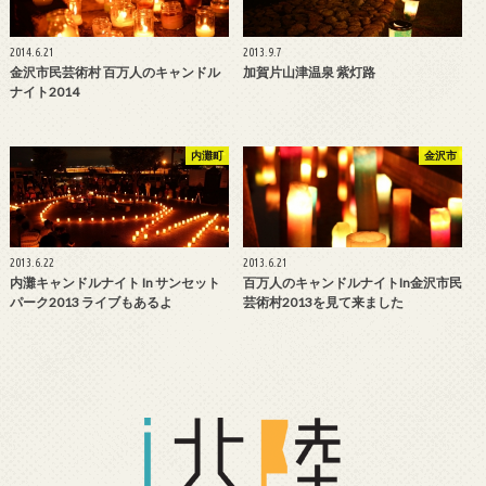
2014.6.21
2013.9.7
金沢市民芸術村 百万人のキャンドル
加賀片山津温泉 紫灯路
ナイト2014
内灘町
金沢市
2013.6.22
2013.6.21
内灘キャンドルナイト In サンセット
百万人のキャンドルナイトin金沢市民
パーク2013 ライブもあるよ
芸術村2013を見て来ました