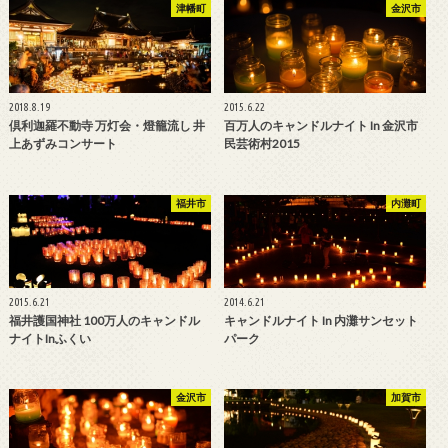
津幡町
金沢市
2018.8.19
2015.6.22
倶利迦羅不動寺 万灯会・燈籠流し 井
百万人のキャンドルナイト In 金沢市
上あずみコンサート
民芸術村2015
福井市
内灘町
2015.6.21
2014.6.21
福井護国神社 100万人のキャンドル
キャンドルナイト In 内灘サンセット
ナイトinふくい
パーク
金沢市
加賀市