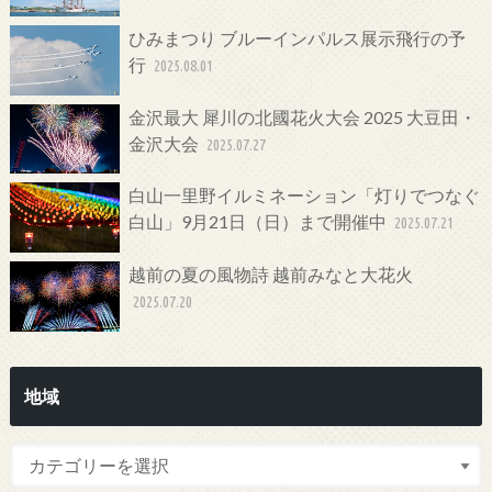
ひみまつり ブルーインパルス展示飛行の予
行
2025.08.01
金沢最大 犀川の北國花火大会 2025 大豆田・
金沢大会
2025.07.27
白山一里野イルミネーション「灯りでつなぐ
白山」9月21日（日）まで開催中
2025.07.21
越前の夏の風物詩 越前みなと大花火
2025.07.20
地域