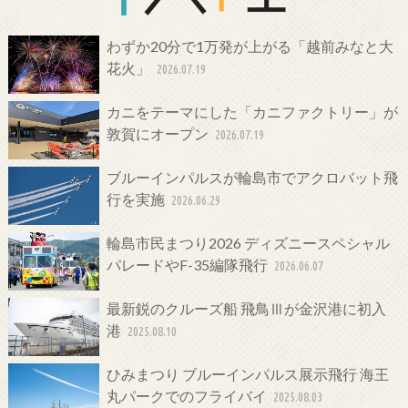
わずか20分で1万発が上がる「越前みなと大
花火」
2026.07.19
カニをテーマにした「カニファクトリー」が
敦賀にオープン
2026.07.19
ブルーインパルスが輪島市でアクロバット飛
行を実施
2026.06.29
輪島市民まつり2026 ディズニースペシャル
パレードやF-35編隊飛行
2026.06.07
最新鋭のクルーズ船 飛鳥Ⅲが金沢港に初入
港
2025.08.10
ひみまつり ブルーインパルス展示飛行 海王
丸パークでのフライバイ
2025.08.03