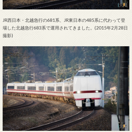
JR西日本・北越急行の681系、JR東日本の485系に代わって登
場した北越急行683系で運用されてきました。(2015年2月28日
撮影)