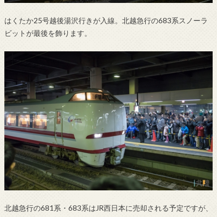
はくたか25号越後湯沢行きが入線。北越急行の683系スノーラ
ビットが最後を飾ります。
北越急行の681系・683系はJR西日本に売却される予定ですが、