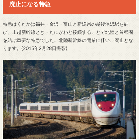
廃止になる特急
特急はくたかは福井・金沢・富山と新潟県の越後湯沢駅を結
び、上越新幹線とき・たにがわと接続することで北陸と首都圏
を結ぶ重要な特急でした。北陸新幹線の開業に伴い、廃止とな
ります。(2015年2月28日撮影)