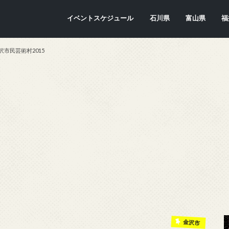
イベントスケジュール
石川県
富山県
福
金沢市
七尾市
内灘町
川北町
かほく市
能美市
穴水町
小松市
輪島市
珠洲市
白山市
能登町
津幡町
志賀町
宝達志水町
中能登町
野々市市
加賀市
羽咋市
富山市
氷見市
入善町
南砺市
立山町
上市町
射水市
朝日町
砺波市
小矢部市
魚津市
舟橋村
黒部市
高岡市
滑川市
福
敦
小
大
坂
南
勝
越
若
美
あ
永
池
鯖
お
高
沢市民芸術村2015
金沢市