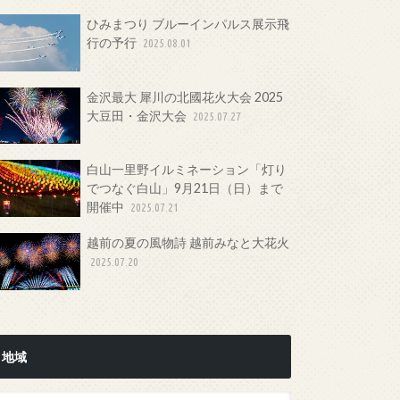
ひみまつり ブルーインパルス展示飛
行の予行
2025.08.01
金沢最大 犀川の北國花火大会 2025
大豆田・金沢大会
2025.07.27
白山一里野イルミネーション「灯り
でつなぐ白山」9月21日（日）まで
開催中
2025.07.21
越前の夏の風物詩 越前みなと大花火
2025.07.20
地域