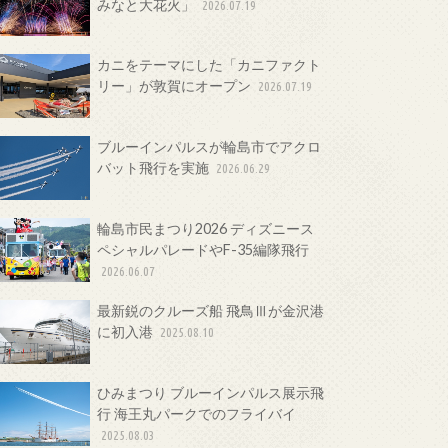
みなと大花火」
2026.07.19
カニをテーマにした「カニファクト
リー」が敦賀にオープン
2026.07.19
ブルーインパルスが輪島市でアクロ
バット飛行を実施
2026.06.29
輪島市民まつり2026 ディズニース
ペシャルパレードやF-35編隊飛行
2026.06.07
最新鋭のクルーズ船 飛鳥Ⅲが金沢港
に初入港
2025.08.10
ひみまつり ブルーインパルス展示飛
行 海王丸パークでのフライバイ
2025.08.03