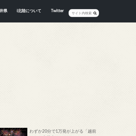
井県
i北陸について
Twitter
井市
賀市
浜市
野市
井市
越前町
山市
前町
狭町
浜町
わら市
平寺町
田町
江市
おい町
浜町
わずか20分で1万発が上がる「越前