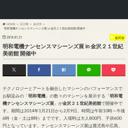
HOME
石川県
金沢市
明和電機ナンセンスマシーンズ展 in 金沢２１世紀美術館 開催中
2014.01.21
金沢市
明和電機ナンセンスマシーンズ展 in 金沢２１世紀
美術館 開催中
テクノロジーとアートを融合したマシーンのパフォーマンスで
お馴染みの「
明和電機
」の数々のマシーンを展示する「
明和電
機ナンセンスマシーンズ展
」が
金沢２１世紀美術館
で開催中で
す。期間は2014年1月21日から2月9日。時間は午前10時～午後
6時（金・土は8時）までです。入場料は大人800円、子供600
円となっています。ナンセンスマシーンズ展は鹿児島や広島、