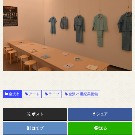
金沢市
アート
ライブ
金沢21世紀美術館
ポスト
シェア
はてブ
送る