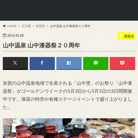
HOME
石川県
加賀市
山中温泉 山中漆器祭２０周年
2014.05.04
加賀市
山中温泉 山中漆器祭２０周年
加賀の山中温泉地域で生産される「山中塗」のお祭り「山中漆
器祭」がゴールデンウイークの5月3日から5月5日の3日間開催
中です。漆器の特売や各種ステージイベントで盛り上がりまし
た。