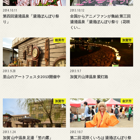
2014.10.11
2013.10.12
第四回湯涌温泉「湯涌ぼんぼり祭
全国からアニメファンが集結 第三回
り」
湯涌温泉「湯涌ぼんぼり祭り（花咲
くい…
能美市
加賀市
2013.9.28
2013.9.7
里山のアートフェスタ2013開催中
加賀片山津温泉 紫灯路
加賀市
金沢市
2013.1.24
2012.10.7
加賀 山中温泉 足湯「笠の露」
第二回 花咲くいろは 湯涌ぼんぼり祭