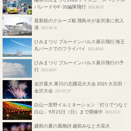
パレードやF-35編隊飛行
2026.06.07
最新鋭のクルーズ船 飛鳥Ⅲが金沢港に初入
港
2025.08.10
ひみまつり ブルーインパルス展示飛行 海王
丸パークでのフライバイ
2025.08.03
ひみまつり ブルーインパルス展示飛行の予
行
2025.08.01
金沢最大 犀川の北國花火大会 2025 大豆田・
金沢大会
2025.07.27
白山一里野イルミネーション「灯りでつなぐ
白山」9月21日（日）まで開催中
2025.07.21
越前の夏の風物詩 越前みなと大花火