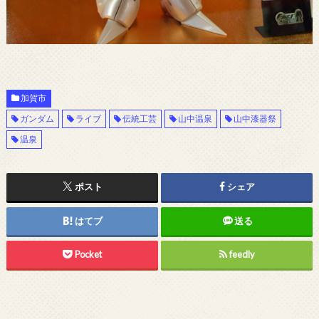
加賀市
ガンダム
ライブ
伝統工芸
山中温泉
山中漆器祭
温泉
ポスト
シェア
はてブ
送る
Pocket
feedly