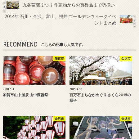
九谷茶碗まつり 作家物からお買得品まで勢揃い
2014年 石川・金沢、富山、福井 ゴールデンウィークイベ
ントまとめ
RECOMMEND
こちらの記事も人気です。
加賀市
金沢市
2018.5.3
2015.4.13
加賀市山中温泉 山中漆器祭
百万石まちなかめぐり さくら2015の
様子
金沢市
金沢市