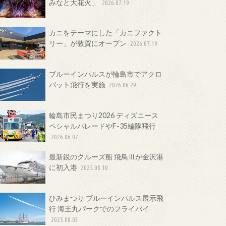
みなと大花火」
2026.07.19
カニをテーマにした「カニファクト
リー」が敦賀にオープン
2026.07.19
ブルーインパルスが輪島市でアクロ
バット飛行を実施
2026.06.29
輪島市民まつり2026 ディズニース
ペシャルパレードやF-35編隊飛行
2026.06.07
最新鋭のクルーズ船 飛鳥Ⅲが金沢港
に初入港
2025.08.10
ひみまつり ブルーインパルス展示飛
行 海王丸パークでのフライバイ
2025.08.03