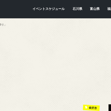
イベントスケジュール
石川県
富山県
福
金沢市
七尾市
内灘町
川北町
かほく市
能美市
穴水町
小松市
輪島市
珠洲市
白山市
能登町
津幡町
志賀町
宝達志水町
中能登町
野々市市
加賀市
羽咋市
富山市
氷見市
入善町
南砺市
立山町
上市町
射水市
朝日町
砺波市
小矢部市
魚津市
舟橋村
黒部市
高岡市
滑川市
福
敦
小
大
坂
南
勝
越
若
美
あ
永
池
鯖
お
高
祭り」
金沢市