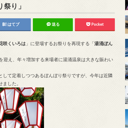
り祭り」
はてブ
送る
Pocket
花咲くいろは
」に登場するお祭りを再現する「
湯涌ぼん
者を迎え、年々増加する来場者に湯涌温泉は大きな賑わい
として定着しつつあるぼんぼり祭りですが、今年は近隣
せました。