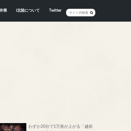
井県
i北陸について
Twitter
井市
賀市
浜市
野市
井市
越前町
山市
前町
狭町
浜町
わら市
平寺町
田町
江市
おい町
浜町
わずか20分で1万発が上がる「越前