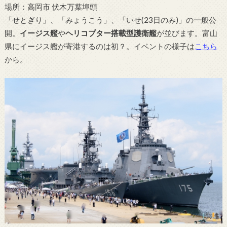
場所：高岡市 伏木万葉埠頭
「せとぎり」、「みょうこう」、「いせ(23日のみ)」の一般公
開。
イージス艦
や
ヘリコプター搭載型護衛艦
が並びます。富山
県にイージス艦が寄港するのは初？。イベントの様子は
こちら
から。