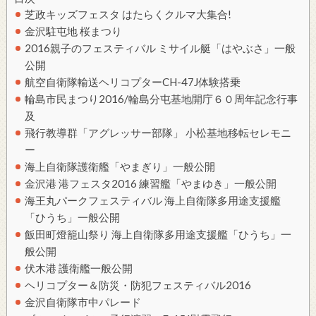
芝政キッズフェスタ はたらくクルマ大集合!
金沢駐屯地 桜まつり
2016親子のフェスティバル ミサイル艇「はやぶさ」一般
公開
航空自衛隊輸送ヘリコプターCH-47J体験搭乗
輪島市民まつり2016/輪島分屯基地開庁６０周年記念行事
及
飛行教導群「アグレッサー部隊」 小松基地移転セレモニ
ー
海上自衛隊護衛艦「やまぎり」一般公開
金沢港 港フェスタ2016 練習艦「やまゆき」一般公開
海王丸パークフェスティバル 海上自衛隊多用途支援艦
「ひうち」一般公開
飯田町燈籠山祭り 海上自衛隊多用途支援艦「ひうち」一
般公開
伏木港 護衛艦一般公開
ヘリコプター＆防災・防犯フェスティバル2016
金沢自衛隊市中パレード