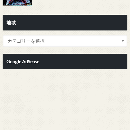
地域
Google AdSense