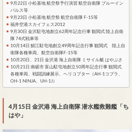
9月22日 小松基地 航空祭予行演習 航空自衛隊 ブルーイン
パルス等
9月23日 小松基地 航空祭 航空自衛隊 F-15等
福井空港スカイフェス2012
9月30日 金沢駐屯地創立62周年記念行事 観閲式 陸上自衛
隊 74式戦車等
10月14日 鯖江駐屯地創立49周年記念行事 観閲式 陸上自
衛隊各種車両、航空自衛隊F-15等
10月20日、21日 金沢港 海上自衛隊 ミサイル艇 はやぶさ
10月21日 南砺市 富山駐屯地創立50周年記念行事 観閲式
各種車両、戦闘訓練展示、ヘリコプター（AH-1コブラ、
OH-1 NINJA、UH-1J）
4月15日 金沢港 海上自衛隊 潜水艦救難艦「ち
はや」