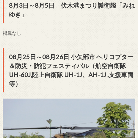
8月3日～8月5日 伏木港まつり護衛艦「みね
ゆき」
掲載なし
08月25日～08月26日 小矢部市 ヘリコプター
＆防災・防犯フェスティバル（航空自衛隊
UH-60J,陸上自衛隊 UH-1J、AH-1J ,支援車両
等）