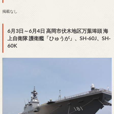
掲載なし
6月3日～6月4日 高岡市伏木地区万葉埠頭 海
上自衛隊 護衛艦「ひゅうが」、SH-60J、SH-
60K