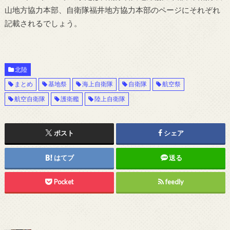
山地方協力本部、自衛隊福井地方協力本部のページにそれぞれ
記載されるでしょう。
北陸
まとめ
基地祭
海上自衛隊
自衛隊
航空祭
航空自衛隊
護衛艦
陸上自衛隊
ポスト
シェア
はてブ
送る
Pocket
feedly