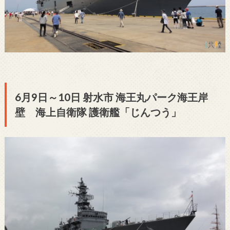
6月9日～10日 射水市 海王丸パーク海王岸
壁 海上自衛隊 護衛艦「じんつう」