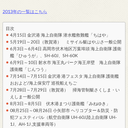
2013年の一覧はこちら
目次
4月15日 金沢港 海上自衛隊 潜水艦救難艦「ちはや」
5月19日～20日（敦賀港） ミサイル艇はやぶさ一般公開
6月3日～6月4日 高岡市伏木地区万葉埠頭 海上自衛隊 護衛
艦「ひゅうが」、SH-60J、SH-60K
6月9日～10日 射水市 海王丸パーク海王岸壁 海上自衛隊
護衛艦「じんつう」
7月14日～7月15日 金沢港 港フェスタ 海上自衛隊 護衛艦
おおよど/海上保安庁 巡視船えちご
7月28日～7月29日（敦賀港） 掃海管制艇さくしま・い
えしま一般公開
8月3日～8月5日 伏木港まつり護衛艦「みねゆき」
08月25日～08月26日 小矢部市 ヘリコプター＆防災・防
犯フェスティバル（航空自衛隊 UH-60J,陸上自衛隊 UH-
1J、AH-1J ,支援車両等）