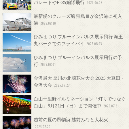
パレードやF-35編隊飛行
2026.06.07
最新鋭のクルーズ船 飛鳥Ⅲが金沢港に初入
港
2025.08.10
ひみまつり ブルーインパルス展示飛行 海王
丸パークでのフライバイ
2025.08.03
ひみまつり ブルーインパルス展示飛行の予
行
2025.08.01
金沢最大 犀川の北國花火大会 2025 大豆田・
金沢大会
2025.07.27
白山一里野イルミネーション「灯りでつなぐ
白山」9月21日（日）まで開催中
2025.07.21
越前の夏の風物詩 越前みなと大花火
2025.07.20