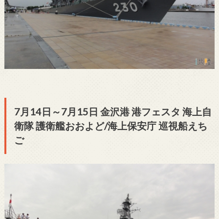
7月14日～7月15日 金沢港 港フェスタ 海上自
衛隊 護衛艦おおよど/海上保安庁 巡視船えち
ご