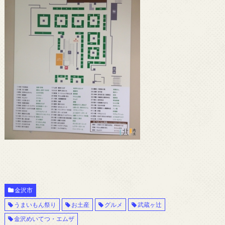
金沢市
うまいもん祭り
お土産
グルメ
武蔵ヶ辻
金沢めいてつ・エムザ