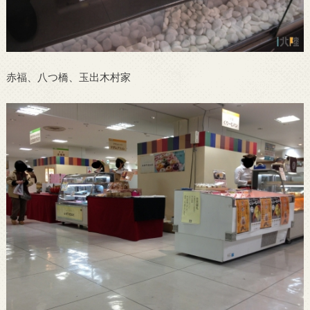
赤福、八つ橋、玉出木村家