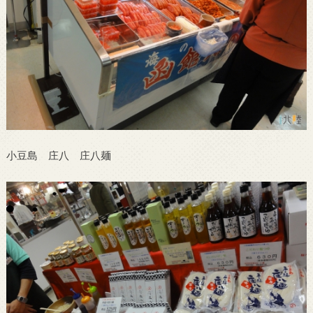
小豆島 庄八 庄八麺