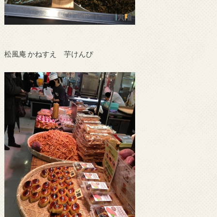
松風庵 かねすえ 芋けんぴ