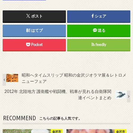
ポスト
シェア
はてブ
送る
Pocket
feedly
昭和へタイムスリップ 昭和の金沢ジオラマ展＆レトロメ
ニューフェア
2012年 北陸地方 護衛艦や戦闘機、戦車が見れる自衛隊関
連イベントまとめ
RECOMMEND
こちらの記事も人気です。
金沢市
金沢市