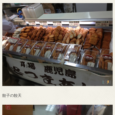
餃子の餃天