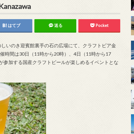
anazawa
はてブ
送る
Pocket
沢市のしいのき迎賓館裏手の石の広場にて、クラフトビア金
した。開催時間は30日（11時から20時）、4日（11時から17
ーが参加する国産クラフトビールが楽しめるイベントとな
。