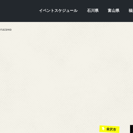
イベントスケジュール
石川県
富山県
福
金沢市
七尾市
内灘町
川北町
かほく市
能美市
穴水町
小松市
輪島市
珠洲市
白山市
能登町
津幡町
志賀町
宝達志水町
中能登町
野々市市
加賀市
羽咋市
富山市
氷見市
入善町
南砺市
立山町
上市町
射水市
朝日町
砺波市
小矢部市
魚津市
舟橋村
黒部市
高岡市
滑川市
福
敦
小
大
坂
南
勝
越
若
美
あ
永
池
鯖
お
高
nazawa
金沢市