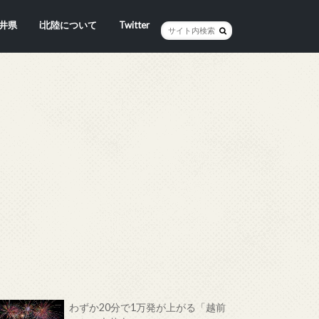
井県
i北陸について
Twitter
井市
賀市
浜市
野市
井市
越前町
山市
前町
狭町
浜町
わら市
平寺町
田町
江市
おい町
浜町
わずか20分で1万発が上がる「越前