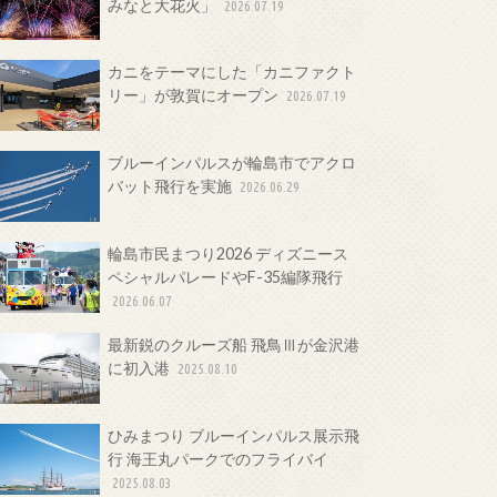
みなと大花火」
2026.07.19
カニをテーマにした「カニファクト
リー」が敦賀にオープン
2026.07.19
ブルーインパルスが輪島市でアクロ
バット飛行を実施
2026.06.29
輪島市民まつり2026 ディズニース
ペシャルパレードやF-35編隊飛行
2026.06.07
最新鋭のクルーズ船 飛鳥Ⅲが金沢港
に初入港
2025.08.10
ひみまつり ブルーインパルス展示飛
行 海王丸パークでのフライバイ
2025.08.03