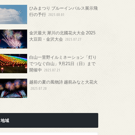
ひみまつり ブルーインパルス展示飛
行の予行
2025.08.01
金沢最大 犀川の北國花火大会 2025
大豆田・金沢大会
2025.07.27
白山一里野イルミネーション「灯り
でつなぐ白山」9月21日（日）まで
開催中
2025.07.21
越前の夏の風物詩 越前みなと大花火
2025.07.20
地域