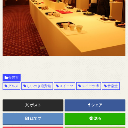
金沢市
グルメ
しいのき迎賓館
スイーツ
スイーツ博
音楽堂
ポスト
シェア
はてブ
送る