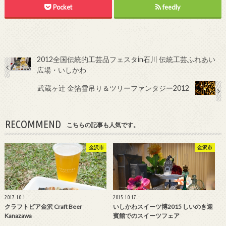
Pocket
feedly
2012全国伝統的工芸品フェスタin石川 伝統工芸ふれあい
広場・いしかわ
武蔵ヶ辻 金箔雪吊り＆ツリーファンタジー2012
RECOMMEND
こちらの記事も人気です。
金沢市
金沢市
2017.10.1
2015.10.17
クラフトビア金沢 Craft Beer
いしかわスイーツ博2015 しいのき迎
Kanazawa
賓館でのスイーツフェア