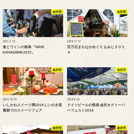
金沢市
金沢市
2015.5.10
2014.11.17
食とワインの祭典「WiNE
百万石まちなかめぐり もみじ２０１
KANAZAWA 2015」
４
金沢市
金沢市
2014.10.19
2014.8.30
いしかわスイーツ博2014 しいのき迎
ドイツビールの祭典 金沢オクトーバ
賓館でのスイーツフェア
ーフェスト2014
金沢市
金沢市