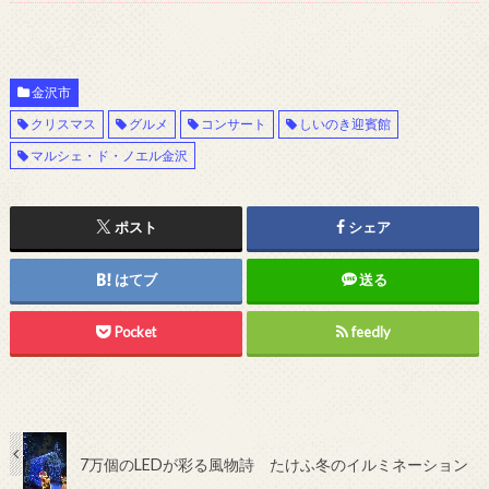
金沢市
クリスマス
グルメ
コンサート
しいのき迎賓館
マルシェ・ド・ノエル金沢
ポスト
シェア
はてブ
送る
Pocket
feedly
7万個のLEDが彩る風物詩 たけふ冬のイルミネーション