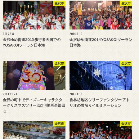
金沢市
金沢市
2015.8.8
2014.8.10
金沢ゆめ街道2015 歩行者天国での
金沢ゆめ街道2014 YOSAKOIソーラン
YOSAKOIソーラン日本海
日本海
金沢市
金沢市
2013.11.23
2013.11.2
金沢の町中でディズニーキャラクタ
香林坊地区ツリーファンタジー アト
ークリスマスツリー点灯 4箇所全部回
リオの雪吊りイルミネーション
っ…
金沢市
金沢市