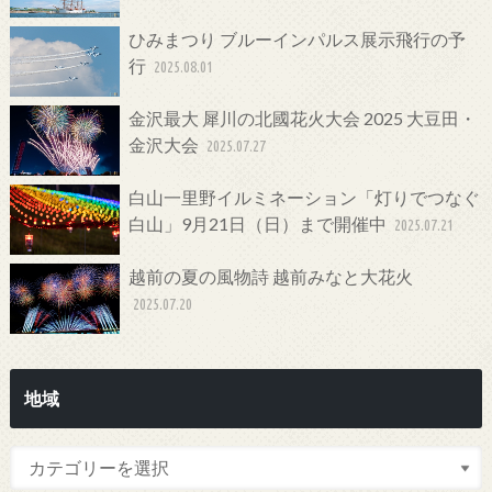
ひみまつり ブルーインパルス展示飛行の予
行
2025.08.01
金沢最大 犀川の北國花火大会 2025 大豆田・
金沢大会
2025.07.27
白山一里野イルミネーション「灯りでつなぐ
白山」9月21日（日）まで開催中
2025.07.21
越前の夏の風物詩 越前みなと大花火
2025.07.20
地域