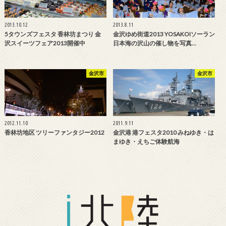
2013.10.12
2013.8.11
5タウンズフェスタ 香林坊まつり 金
金沢ゆめ街道2013 YOSAKOIソーラン
沢スイーツフェア2013開催中
日本海の沢山の催し物を写真…
金沢市
金沢市
2012.11.10
2011.9.11
香林坊地区 ツリーファンタジー2012
金沢港 港フェスタ2010 みねゆき・は
まゆき・えちご体験航海