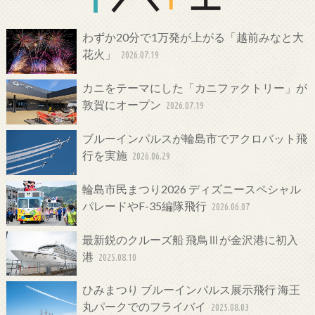
わずか20分で1万発が上がる「越前みなと大
花火」
2026.07.19
カニをテーマにした「カニファクトリー」が
敦賀にオープン
2026.07.19
ブルーインパルスが輪島市でアクロバット飛
行を実施
2026.06.29
輪島市民まつり2026 ディズニースペシャル
パレードやF-35編隊飛行
2026.06.07
最新鋭のクルーズ船 飛鳥Ⅲが金沢港に初入
港
2025.08.10
ひみまつり ブルーインパルス展示飛行 海王
丸パークでのフライバイ
2025.08.03