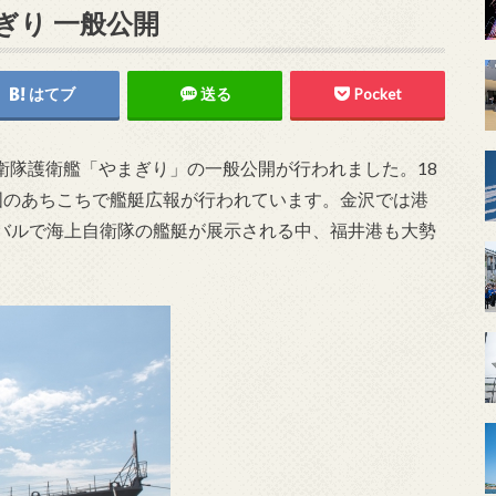
ぎり 一般公開
はてブ
送る
Pocket
自衛隊護衛艦「やまぎり」の一般公開が行われました。18
国のあちこちで艦艇広報が行われています。金沢では港
バルで海上自衛隊の艦艇が展示される中、福井港も大勢
。