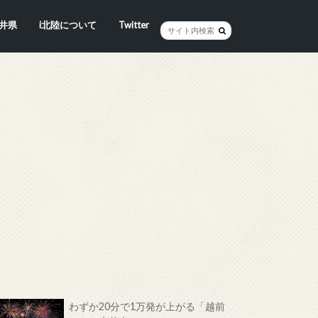
井県
i北陸について
Twitter
井市
賀市
浜市
野市
井市
越前町
山市
前町
狭町
浜町
わら市
平寺町
田町
江市
おい町
浜町
わずか20分で1万発が上がる「越前