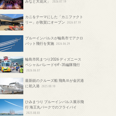
みなと大花火」
2026.07.19
カニをテーマにした「カニファクト
リー」が敦賀にオープン
2026.07.19
ブルーインパルスが輪島市でアクロ
バット飛行を実施
2026.06.29
輪島市民まつり2026 ディズニース
ペシャルパレードやF-35編隊飛行
2026.06.07
最新鋭のクルーズ船 飛鳥Ⅲが金沢港
に初入港
2025.08.10
ひみまつり ブルーインパルス展示飛
行 海王丸パークでのフライバイ
2025.08.03