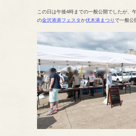
この日は午後4時までの一般公開でしたが、
の
金沢港港フェスタ
か
伏木港まつり
で一般公