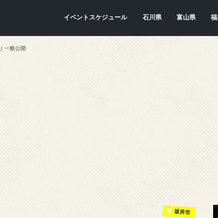
イベントスケジュール
石川県
富山県
福
金沢市
七尾市
内灘町
川北町
かほく市
能美市
穴水町
小松市
輪島市
珠洲市
白山市
能登町
津幡町
志賀町
宝達志水町
中能登町
野々市市
加賀市
羽咋市
富山市
氷見市
入善町
南砺市
立山町
上市町
射水市
朝日町
砺波市
小矢部市
魚津市
舟橋村
黒部市
高岡市
滑川市
福
敦
小
大
坂
南
勝
越
若
美
あ
永
池
鯖
お
高
り 一般公開
坂井市