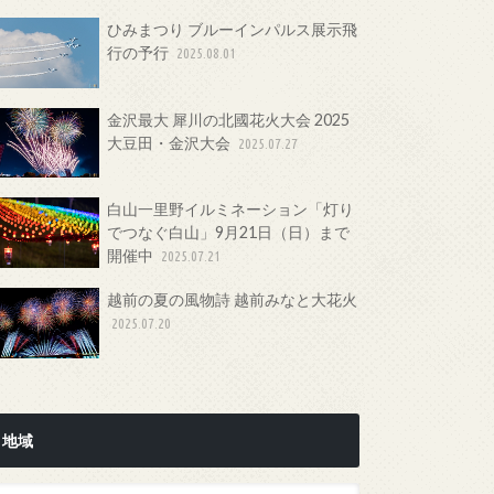
ひみまつり ブルーインパルス展示飛
行の予行
2025.08.01
金沢最大 犀川の北國花火大会 2025
大豆田・金沢大会
2025.07.27
白山一里野イルミネーション「灯り
でつなぐ白山」9月21日（日）まで
開催中
2025.07.21
越前の夏の風物詩 越前みなと大花火
2025.07.20
地域