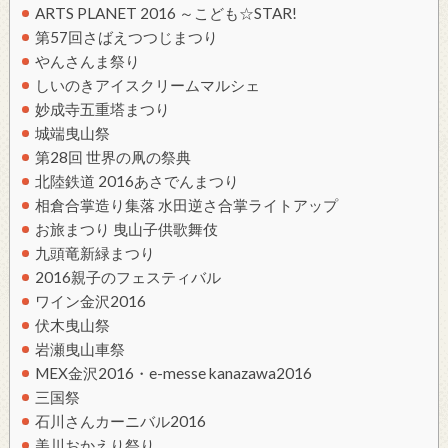
ARTS PLANET 2016 ～こども☆STAR!
第57回さばえつつじまつり
やんさんま祭り
しいのきアイスクリームマルシェ
妙成寺五重塔まつり
城端曳山祭
第28回 世界の凧の祭典
北陸鉄道 2016あさでんまつり
相倉合掌造り集落 水田逆さ合掌ライトアップ
お旅まつり 曳山子供歌舞伎
九頭竜新緑まつり
2016親子のフェスティバル
ワイン金沢2016
伏木曳山祭
岩瀬曳山車祭
MEX金沢2016・e-messe kanazawa2016
三国祭
石川さんカーニバル2016
美川おかえり祭り