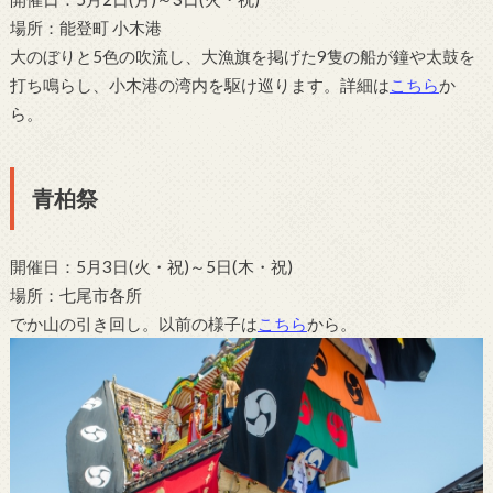
場所：能登町 小木港
大のぼりと5色の吹流し、大漁旗を掲げた9隻の船が鐘や太鼓を
打ち鳴らし、小木港の湾内を駆け巡ります。詳細は
こちら
か
ら。
青柏祭
開催日：5月3日(火・祝)～5日(木・祝)
場所：七尾市各所
でか山の引き回し。以前の様子は
こちら
から。