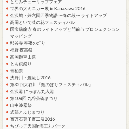
となみチューリップフェア
世界の大ミニカー展 in Kanazawa 2016
金沢城・兼六園四季物語 〜春の段〜 ライトアップ
高岡といで菜の花フェスティバル
国宝瑞龍寺 春のライトアップと門前市 プロジェクション
マッピング
那谷寺 春夜の灯り
福野 夜高祭
高岡御車山祭
とも旗祭り
青柏祭
浅野川・鯉流し2016
第32回大谷川「鯉のぼりフェスティバル」
金沢港 にっぽん丸入港
第108回 九谷茶碗まつり
山中漆器祭
式部とふじまつり
百万石菓子百工展2016
ちびっ子天国in海王丸パーク