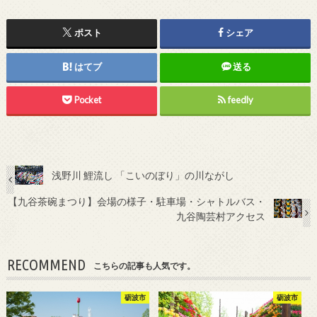
ポスト
シェア
はてブ
送る
Pocket
feedly
浅野川 鯉流し 「こいのぼり」の川ながし
【九谷茶碗まつり】会場の様子・駐車場・シャトルバス・
九谷陶芸村アクセス
RECOMMEND
こちらの記事も人気です。
砺波市
砺波市