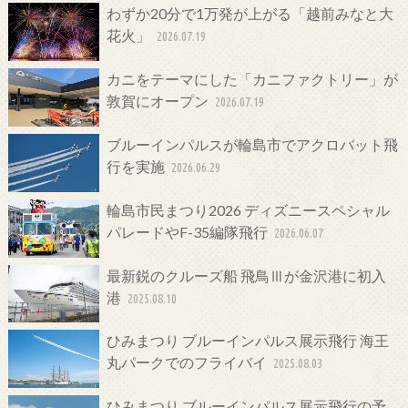
わずか20分で1万発が上がる「越前みなと大
花火」
2026.07.19
カニをテーマにした「カニファクトリー」が
敦賀にオープン
2026.07.19
ブルーインパルスが輪島市でアクロバット飛
行を実施
2026.06.29
輪島市民まつり2026 ディズニースペシャル
パレードやF-35編隊飛行
2026.06.07
最新鋭のクルーズ船 飛鳥Ⅲが金沢港に初入
港
2025.08.10
ひみまつり ブルーインパルス展示飛行 海王
丸パークでのフライバイ
2025.08.03
ひみまつり ブルーインパルス展示飛行の予