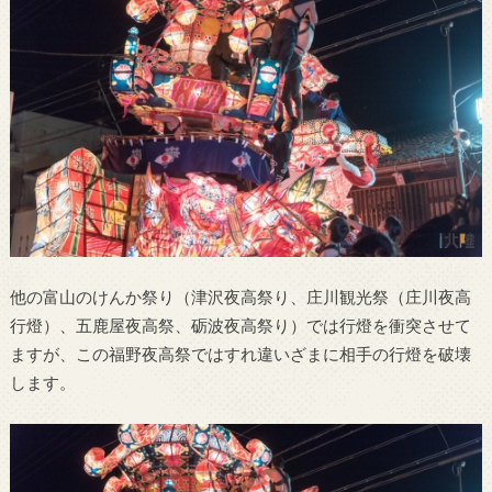
他の富山のけんか祭り（津沢夜高祭り、庄川観光祭（庄川夜高
行燈）、五鹿屋夜高祭、砺波夜高祭り）では行燈を衝突させて
ますが、この福野夜高祭ではすれ違いざまに相手の行燈を破壊
します。