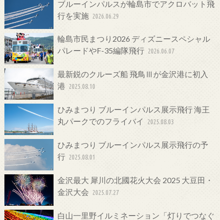
ブルーインパルスが輪島市でアクロバット飛
行を実施
2026.06.29
輪島市民まつり2026 ディズニースペシャル
パレードやF-35編隊飛行
2026.06.07
最新鋭のクルーズ船 飛鳥Ⅲが金沢港に初入
港
2025.08.10
ひみまつり ブルーインパルス展示飛行 海王
丸パークでのフライバイ
2025.08.03
ひみまつり ブルーインパルス展示飛行の予
行
2025.08.01
金沢最大 犀川の北國花火大会 2025 大豆田・
金沢大会
2025.07.27
白山一里野イルミネーション「灯りでつなぐ