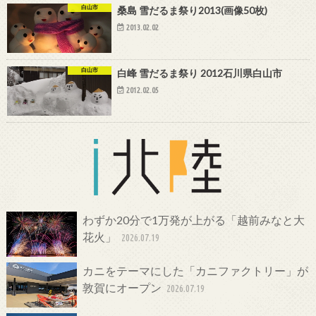
白山市
桑島 雪だるま祭り2013(画像50枚)
2013.02.02
白山市
白峰 雪だるま祭り 2012石川県白山市
2012.02.05
わずか20分で1万発が上がる「越前みなと大
花火」
2026.07.19
カニをテーマにした「カニファクトリー」が
敦賀にオープン
2026.07.19