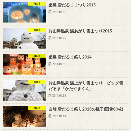
白山市
桑島 雪だるままつり2015
2015.01.31
加賀市
片山津温泉 湯あがり雪まつり2015
2015.01.25
白山市
桑島 雪だるま祭り2014
2014.01.31
加賀市
片山津温泉 湯上がり雪まつり ビッグ雪
だるま「かたやまくん」
2014.01.26
白山市
白峰 雪だるま祭り2013の様子(画像80枚)
2013.02.09