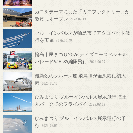
カニをテーマにした「カニファクトリー」が
敦賀にオープン
2026.07.19
ブルーインパルスが輪島市でアクロバット飛
行を実施
2026.06.29
輪島市民まつり2026 ディズニースペシャル
パレードやF-35編隊飛行
2026.06.07
最新鋭のクルーズ船 飛鳥Ⅲが金沢港に初入
港
2025.08.10
ひみまつり ブルーインパルス展示飛行 海王
丸パークでのフライバイ
2025.08.03
ひみまつり ブルーインパルス展示飛行の予
行
2025.08.01