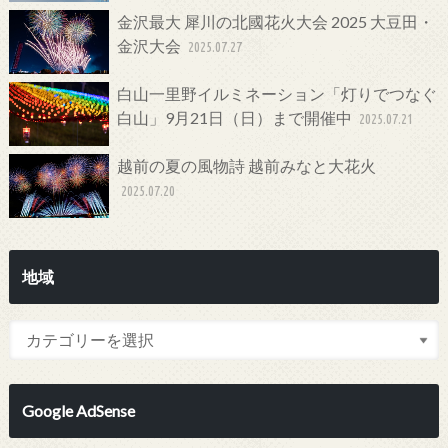
金沢最大 犀川の北國花火大会 2025 大豆田・
金沢大会
2025.07.27
白山一里野イルミネーション「灯りでつなぐ
白山」9月21日（日）まで開催中
2025.07.21
越前の夏の風物詩 越前みなと大花火
2025.07.20
地域
Google AdSense