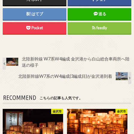
はてブ
送る
Pocket
feedly
北陸新幹線 W7系W4編成 金沢港から白山総合車両所へ陸
送の様子
北陸新幹線W7系のW4編成(3編成目)が金沢港到着
RECOMMEND
こちらの記事も人気です。
金沢市
金沢市