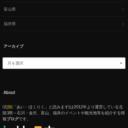
富山県
福井県
アーカイブ
About
i
北
陸
(「あい・ほくりく」と読みます)は2012年より運営している北
陸3県 – 石川・金沢、富山、福井のイベントや観光地等を紹介する情
報
ブログ
です。