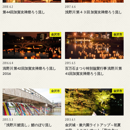
2018.6.2
2017.6.6
第44回加賀友禅燈ろう流し
浅野川 第４３回 加賀友禅燈ろう流し
金沢市
金沢市
2016.6.4
2015.6.5
浅野川 第42回加賀友禅燈ろう流し
百万石まつり特別協賛行事 浅野川 第
2016
41回加賀友禅燈ろう流し
金沢市
金沢市
2015.5.3
2013.6.1
「浅野川 鯉流し」鯉のぼり流し
金沢城・兼六園ライトアップ～初夏