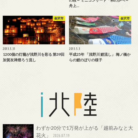
の段～ ミニコンサート「和の夕べ～
舟上…
金沢市
金沢市
2013.5.31
2013.5.3
1200個の灯籠が浅野川を彩る 第39回
平成25年 「浅野川 鯉流し」 梅ノ橋か
加賀友禅燈ろう流し
らの鯉のぼりの様子
わずか20分で1万発が上がる「越前みなと大
花火」
2026.07.19