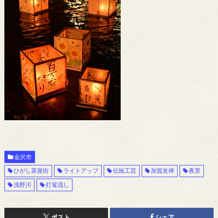
金沢市
ひがし茶屋街
ライトアップ
伝統工芸
加賀友禅
夜景
浅野川
灯篭流し
ポスト
シェア