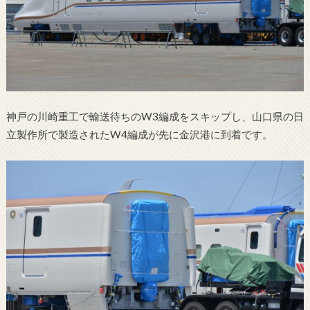
神戸の川崎重工で輸送待ちのW3編成をスキップし、山口県の日
立製作所で製造されたW4編成が先に金沢港に到着です。