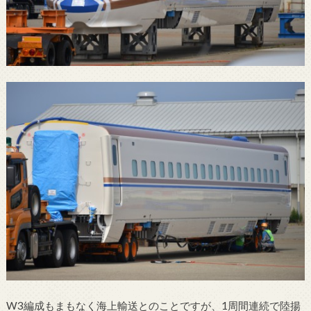
W3編成もまもなく海上輸送とのことですが、1周間連続で陸揚