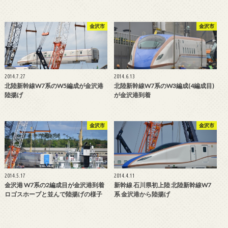
金沢市
金沢市
2014.7.27
2014.6.13
北陸新幹線W7系のW5編成が金沢港
北陸新幹線W7系のW3編成(4編成目)
陸揚げ
が金沢港到着
金沢市
金沢市
2014.5.17
2014.4.11
金沢港 W7系の2編成目が金沢港到着
新幹線 石川県初上陸 北陸新幹線W7
ロゴスホープと並んで陸揚げの様子
系 金沢港から陸揚げ