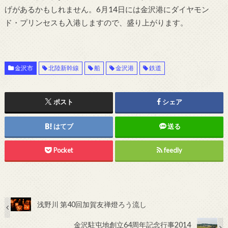
げがあるかもしれません。6月14日には金沢港にダイヤモン
ド・プリンセスも入港しますので、盛り上がります。
金沢市
北陸新幹線
船
金沢港
鉄道
ポスト
シェア
はてブ
送る
Pocket
feedly
浅野川 第40回加賀友禅燈ろう流し
金沢駐屯地創立64周年記念行事2014