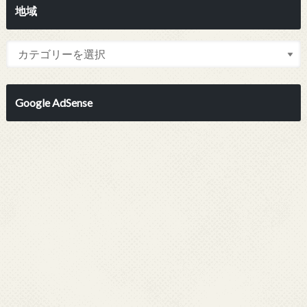
地域
Google AdSense