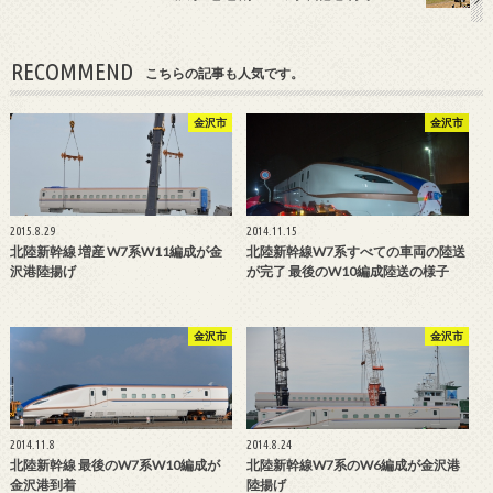
RECOMMEND
こちらの記事も人気です。
金沢市
金沢市
2015.8.29
2014.11.15
北陸新幹線 増産 W7系W11編成が金
北陸新幹線W7系すべての車両の陸送
沢港陸揚げ
が完了 最後のW10編成陸送の様子
金沢市
金沢市
2014.11.8
2014.8.24
北陸新幹線 最後のW7系W10編成が
北陸新幹線W7系のW6編成が金沢港
金沢港到着
陸揚げ