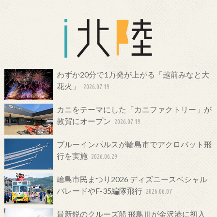
わずか20分で1万発が上がる「越前みなと大
花火」
2026.07.19
カニをテーマにした「カニファクトリー」が
敦賀にオープン
2026.07.19
ブルーインパルスが輪島市でアクロバット飛
行を実施
2026.06.29
輪島市民まつり2026 ディズニースペシャル
パレードやF-35編隊飛行
2026.06.07
最新鋭のクルーズ船 飛鳥Ⅲが金沢港に初入