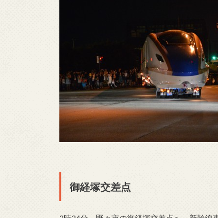
御経塚交差点
2時24分。野々市の御経塚交差点へ。新幹線車