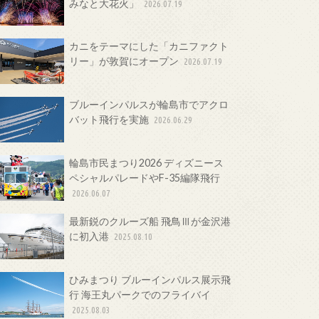
みなと大花火」
2026.07.19
カニをテーマにした「カニファクト
リー」が敦賀にオープン
2026.07.19
ブルーインパルスが輪島市でアクロ
バット飛行を実施
2026.06.29
輪島市民まつり2026 ディズニース
ペシャルパレードやF-35編隊飛行
2026.06.07
最新鋭のクルーズ船 飛鳥Ⅲが金沢港
に初入港
2025.08.10
ひみまつり ブルーインパルス展示飛
行 海王丸パークでのフライバイ
2025.08.03