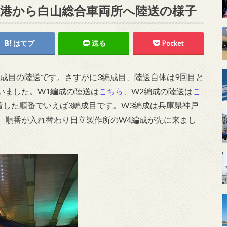
金沢港から白山総合車両所へ陸送の様子
はてブ
送る
Pocket
3編成目の陸送です。さすがに3編成目、陸送自体は9回目と
いました。W1編成の陸送は
こちら
、W2編成の陸送は
こ
着した順番でいえば3編成目です。W3編成は兵庫県神戸
、順番が入れ替わり日立製作所のW4編成が先に来まし