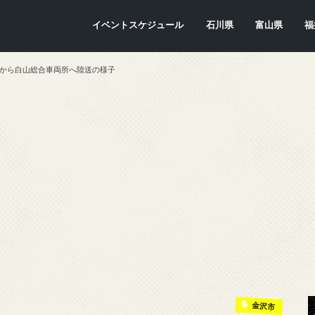
イベントスケジュール
石川県
富山県
福
金沢市
七尾市
内灘町
川北町
かほく市
能美市
穴水町
小松市
輪島市
珠洲市
白山市
能登町
津幡町
志賀町
宝達志水町
中能登町
野々市市
加賀市
羽咋市
富山市
氷見市
入善町
南砺市
立山町
上市町
射水市
朝日町
砺波市
小矢部市
魚津市
舟橋村
黒部市
高岡市
滑川市
福
敦
小
大
坂
南
勝
越
若
美
あ
永
池
鯖
お
高
沢港から白山総合車両所へ陸送の様子
金沢市