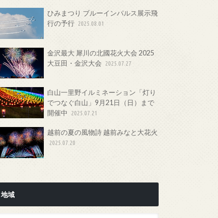
ひみまつり ブルーインパルス展示飛
行の予行
2025.08.01
金沢最大 犀川の北國花火大会 2025
大豆田・金沢大会
2025.07.27
白山一里野イルミネーション「灯り
でつなぐ白山」9月21日（日）まで
開催中
2025.07.21
越前の夏の風物詩 越前みなと大花火
2025.07.20
地域