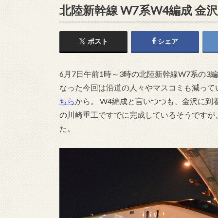
北陸新幹線 W7系W4編成 
ポスト
シェア
6月7日午前1時～3時の北陸新幹線W7系の
なった今回は沿道の人々やマスコミも減って
ちら
から。 W4編成と言いつつも、金沢に到
の川崎重工ですでに完成しているそうですが
た。