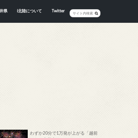
井県
i北陸について
Twitter
井市
賀市
浜市
野市
井市
越前町
山市
前町
狭町
浜町
わら市
平寺町
田町
江市
おい町
浜町
わずか20分で1万発が上がる「越前