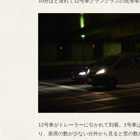
10分ほど遅れて12号車グランクラスの先導
12号車がトレーラーに引かれて到着。1号
り、座席の数が少ない分外から見ると窓の数