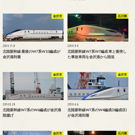
金沢市
石川県
2014.11.8
2014.9.4
北陸新幹線 最後のW7系W10編成が
北陸新幹線W7系W7編成 車と衝突し
金沢港到着
た事故車両を金沢港から陸送
金沢市
金沢市
2014.8.24
2014.6.6
北陸新幹線W7系のW6編成が金沢港
北陸新幹線W7系のW4編成(3編成目)
陸揚げ
が金沢港到着
金沢市
石川県