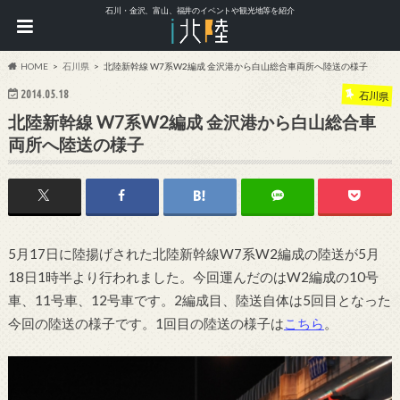
石川・金沢、富山、福井のイベントや観光地等を紹介
HOME
石川県
北陸新幹線 W7系W2編成 金沢港から白山総合車両所へ陸送の様子
2014.05.18
石川県
北陸新幹線 W7系W2編成 金沢港から白山総合車
両所へ陸送の様子
5月17日に陸揚げされた北陸新幹線W7系W2編成の陸送が5月
18日1時半より行われました。今回運んだのはW2編成の10号
車、11号車、12号車です。2編成目、陸送自体は5回目となった
今回の陸送の様子です。1回目の陸送の様子は
こちら
。