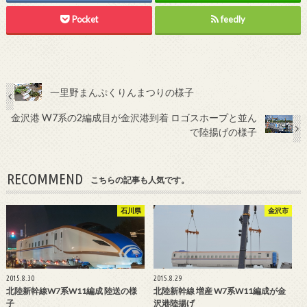
Pocket
feedly
一里野まんぷくりんまつりの様子
金沢港 W7系の2編成目が金沢港到着 ロゴスホープと並ん
で陸揚げの様子
RECOMMEND
こちらの記事も人気です。
石川県
金沢市
2015.8.30
2015.8.29
北陸新幹線W7系W11編成 陸送の様
北陸新幹線 増産 W7系W11編成が金
子
沢港陸揚げ