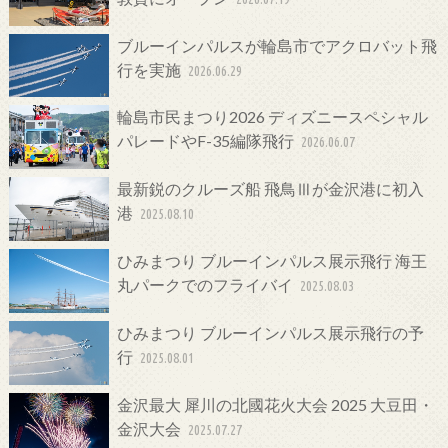
ブルーインパルスが輪島市でアクロバット飛
行を実施
2026.06.29
輪島市民まつり2026 ディズニースペシャル
パレードやF-35編隊飛行
2026.06.07
最新鋭のクルーズ船 飛鳥Ⅲが金沢港に初入
港
2025.08.10
ひみまつり ブルーインパルス展示飛行 海王
丸パークでのフライバイ
2025.08.03
ひみまつり ブルーインパルス展示飛行の予
行
2025.08.01
金沢最大 犀川の北國花火大会 2025 大豆田・
金沢大会
2025.07.27