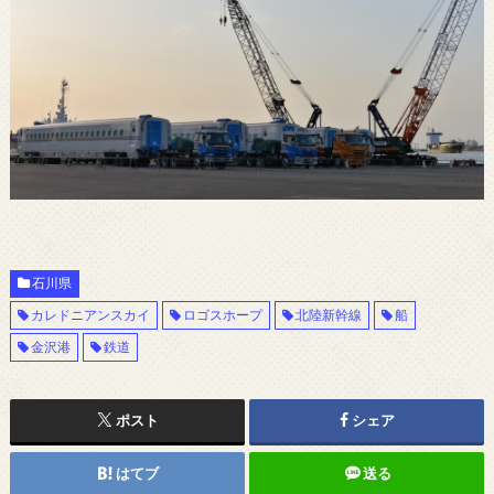
石川県
カレドニアンスカイ
ロゴスホープ
北陸新幹線
船
金沢港
鉄道
ポスト
シェア
はてブ
送る