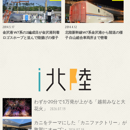
2014.5.17
2014.4.12
金沢港 W7系の2編成目が金沢港到着
北陸新幹線W7系金沢港から陸送の様
ロゴスホープと並んで陸揚げの様子
子 白山総合車両所まで密着
わずか20分で1万発が上がる「越前みなと大
花火」
2026.07.19
カニをテーマにした「カニファクトリー」が
敦賀にオープン
2026.07.19