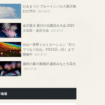
ひみまつり ブルーインパルス展示飛
行の予行
2025.08.01
金沢最大 犀川の北國花火大会 2025
大豆田・金沢大会
2025.07.27
白山一里野イルミネーション「灯り
でつなぐ白山」9月21日（日）まで
開催中
2025.07.21
越前の夏の風物詩 越前みなと大花火
2025.07.20
地域