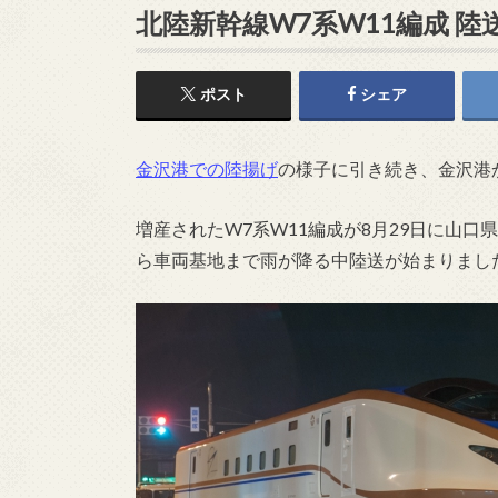
北陸新幹線W7系W11編成 陸
ポスト
シェア
金沢港での陸揚げ
の様子に引き続き、金沢港
増産されたW7系W11編成が8月29日に山
ら車両基地まで雨が降る中陸送が始まりまし