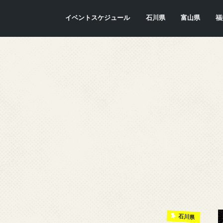
イベントスケジュール
石川県
富山県
福
金沢市
七尾市
内灘町
川北町
かほく市
能美市
穴水町
小松市
輪島市
珠洲市
白山市
能登町
津幡町
志賀町
宝達志水町
中能登町
野々市市
加賀市
羽咋市
富山市
氷見市
入善町
南砺市
立山町
上市町
射水市
朝日町
砺波市
小矢部市
魚津市
舟橋村
黒部市
高岡市
滑川市
福
敦
小
大
坂
南
勝
越
若
美
あ
永
池
鯖
お
高
石川県