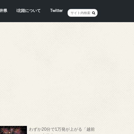
井県
i北陸について
Twitter
井市
賀市
浜市
野市
井市
越前町
山市
前町
狭町
浜町
わら市
平寺町
田町
江市
おい町
浜町
わずか20分で1万発が上がる「越前