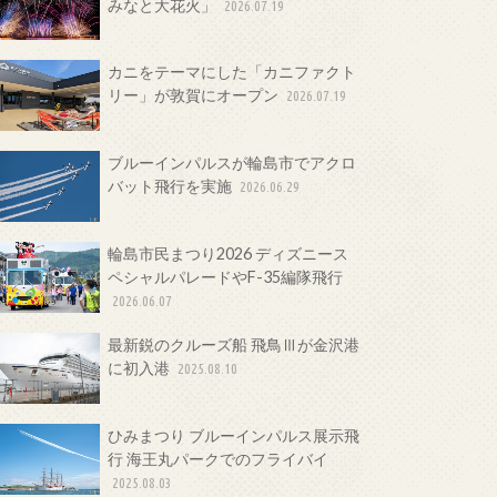
みなと大花火」
2026.07.19
カニをテーマにした「カニファクト
リー」が敦賀にオープン
2026.07.19
ブルーインパルスが輪島市でアクロ
バット飛行を実施
2026.06.29
輪島市民まつり2026 ディズニース
ペシャルパレードやF-35編隊飛行
2026.06.07
最新鋭のクルーズ船 飛鳥Ⅲが金沢港
に初入港
2025.08.10
ひみまつり ブルーインパルス展示飛
行 海王丸パークでのフライバイ
2025.08.03