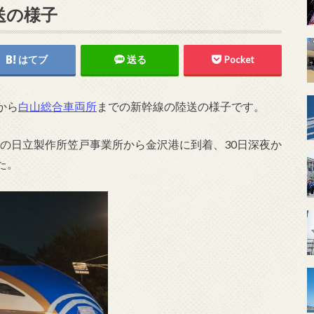
送の様子
はてブ
送る
Pocket
から
白山総合車両所
までの新幹線の陸送の様子です。
口県の日立製作所笠戸事業所から金沢港に到着、30日深夜か
た。